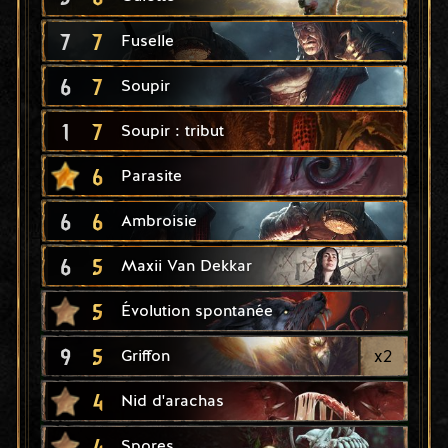
7
7
Fuselle
6
7
Soupir
1
7
Soupir : tribut
6
Parasite
6
6
Ambroisie
6
5
Maxii Van Dekkar
5
Évolution spontanée
9
5
x
2
Griffon
4
Nid d'arachas
4
Spores