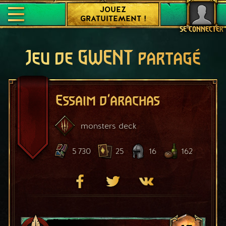
JOUEZ
GRATUITEMENT !
SE CONNECTER
Jeu de GWENT partagé
Essaim d'arachas
monsters
deck
5 730
25
16
162