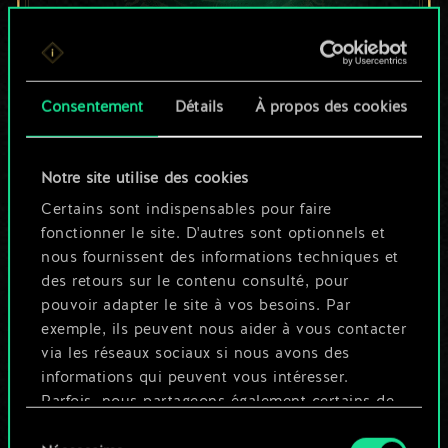
Pour l'instant, ce
Consentement
Détails
À propos des cookies
n'est qu'un jeu de
cartes partagé.
Notre site utilise des cookies
Mais cela peut être
Certains sont indispensables pour faire
fonctionner le site. D'autres sont optionnels et
tellement plus !
nous fournissent des informations techniques et
des retours sur le contenu consulté, pour
pouvoir adapter le site à vos besoins. Par
Nommer ce jeu et créer un guide
exemple, ils peuvent nous aider à vous contacter
via les réseaux sociaux si nous avons des
informations qui peuvent vous intéresser.
Modifier le jeu
Parfois, nous partageons également certains de
nos cookies avec nos partenaires. Cependant,
Sélection