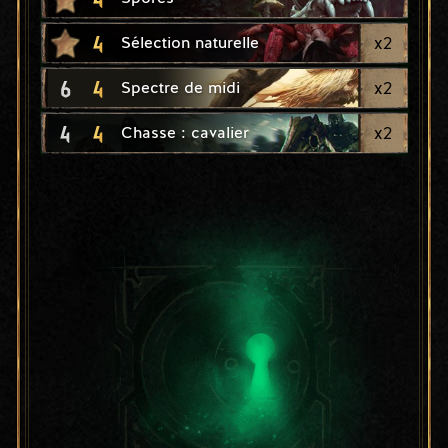
4
x
2
Sélection naturelle
6
4
x
2
Spectre de midi
4
4
x
2
Chasse : cavalier