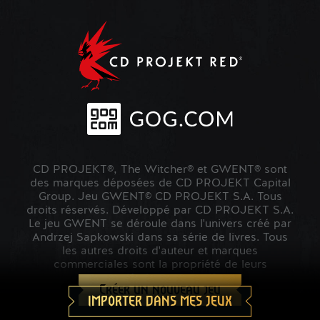
CD PROJEKT®, The Witcher® et GWENT® sont
des marques déposées de CD PROJEKT Capital
Group. Jeu GWENT© CD PROJEKT S.A. Tous
droits réservés. Développé par CD PROJEKT S.A.
Le jeu GWENT se déroule dans l'univers créé par
Andrzej Sapkowski dans sa série de livres. Tous
les autres droits d'auteur et marques
commerciales sont la propriété de leurs
propriétaires respectifs.
Créer un nouveau jeu
IMPORTER DANS MES JEUX