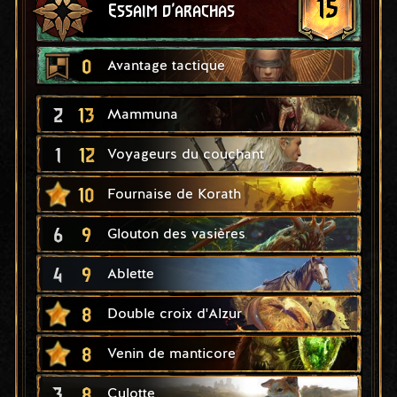
15
Essaim d'arachas
0
Avantage tactique
2
13
Mammuna
1
12
Voyageurs du couchant
10
Fournaise de Korath
6
9
Glouton des vasières
4
9
Ablette
8
Double croix d'Alzur
8
Venin de manticore
3
8
Culotte