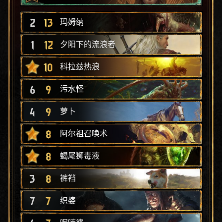
2
13
玛姆纳
1
12
夕阳下的流浪者
10
科拉兹热浪
6
9
污水怪
4
9
萝卜
8
阿尔祖召唤术
8
蝎尾狮毒液
3
8
裤裆
7
7
织婆