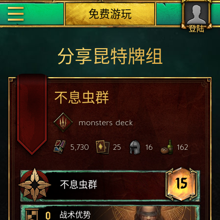
免费游玩
登陆
分享昆特牌组
不息虫群
monsters
deck
5,730
25
16
162
15
不息虫群
0
战术优势