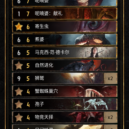
6
7
呢喃婆
1
7
呢喃婆：献礼
6
寄生虫
6
6
煮婆
6
5
马克西·范·德卡尔
5
自然进化
9
5
x
2
狮鹫
4
蟹蜘蛛巢穴
4
孢子
4
x
2
物竞天择