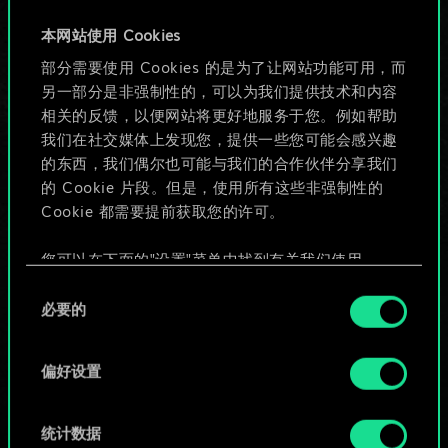
牌，但能做的不止这
本网站使用 Cookies
部分需要使用 Cookies 的是为了让网站功能可用，而
些！
另一部分是非强制性的，可以为我们提供技术和内容
相关的反馈，以便网站将更好地服务于您。例如帮助
我们在社交媒体上发现您，提供一些您可能会感兴趣
给牌组命名并撰写攻略
的东西，我们偶尔也可能与我们的合作伙伴分享我们
的 Cookie 片段。但是，使用所有这些非强制性的
Cookie 都需要提前获取您的许可。
编辑牌组
您可以在下面的"设置"菜单中找到有关我们使用
或
Cookie 的所有详细信息，并调整您对 Cookie 的偏
同
好。一旦您了解了其中的内容并准备好继续，请点
必要的
意
击"确定"。
浏览社区牌组
选
择
偏好设置
统计数据