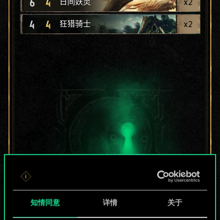
6
4
x
2
日间妖灵
4
4
x
2
狂猎骑士
知情同意
详情
关于
目前只是分享了一套