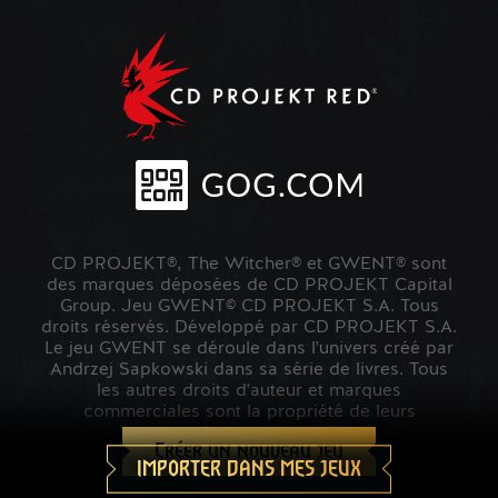
CD PROJEKT®, The Witcher® et GWENT® sont
des marques déposées de CD PROJEKT Capital
Group. Jeu GWENT© CD PROJEKT S.A. Tous
droits réservés. Développé par CD PROJEKT S.A.
Le jeu GWENT se déroule dans l'univers créé par
Andrzej Sapkowski dans sa série de livres. Tous
les autres droits d'auteur et marques
commerciales sont la propriété de leurs
propriétaires respectifs.
Créer un nouveau jeu
IMPORTER DANS MES JEUX