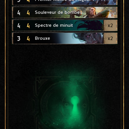
4
4
Souleveur de bombes
4
4
x
2
Spectre de minuit
3
4
x
2
Brouxe