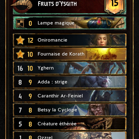
15
Fruits d'Ysgith
0
Lampe magique
12
Oniromancie
10
Fournaise de Korath
16
10
Yghern
8
9
Adda : strige
4
9
Caranthir Ar-Feiniel
7
8
Betsy la Cyclope
5
8
Créature éthérée
1
8
Ozzrel