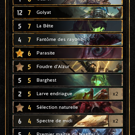
12
7
Golyat
5
7
La Bête
4
7
Fantôme des rayons
6
Parasite
5
Foudre d'Alzur
5
5
Barghest
2
5
x
2
Larve endriague
4
Sélection naturelle
6
4
x
2
Spectre de midi
5
4
Premier maître du Naglfar