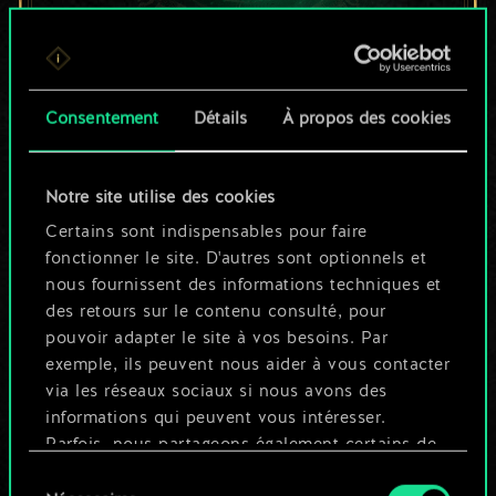
Pour l'instant, ce
Consentement
Détails
À propos des cookies
n'est qu'un jeu de
cartes partagé.
Notre site utilise des cookies
Mais cela peut être
Certains sont indispensables pour faire
fonctionner le site. D'autres sont optionnels et
tellement plus !
nous fournissent des informations techniques et
des retours sur le contenu consulté, pour
pouvoir adapter le site à vos besoins. Par
Nommer ce jeu et créer un guide
exemple, ils peuvent nous aider à vous contacter
via les réseaux sociaux si nous avons des
informations qui peuvent vous intéresser.
Modifier le jeu
Parfois, nous partageons également certains de
nos cookies avec nos partenaires. Cependant,
Sélection