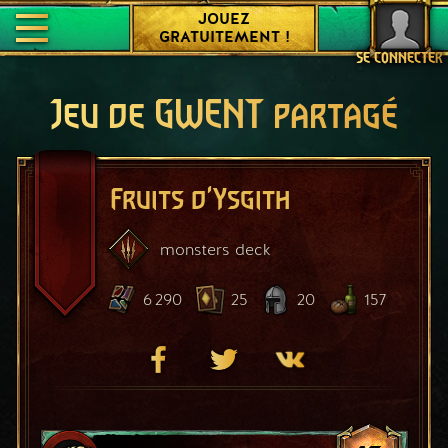
JOUEZ
GRATUITEMENT !
SE CONNECTER
Jeu de GWENT partagé
Fruits d'Ysgith
monsters
deck
6 290
25
20
157