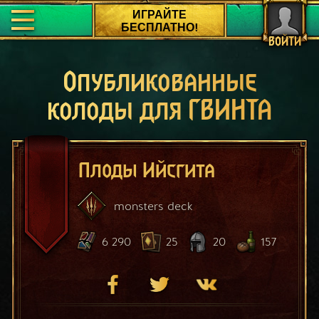
ИГРАЙТЕ
БЕСПЛАТНО!
ВОЙТИ
Опубликованные
колоды для ГВИНТА
Плоды Ийсгита
monsters
deck
6 290
25
20
157