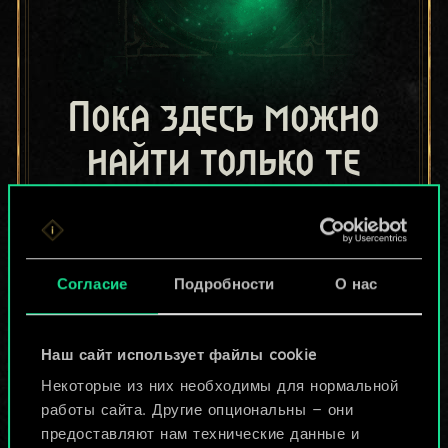
Пока здесь можно
найти только те
колоды, которыми
поделились другие
Согласие
Подробности
О нас
игроки.
Но их может быть
Наш сайт использует файлы cookie
больше!
Некоторые из них необходимы для нормальной
работы сайта. Другие опциональны — они
предоставляют нам технические данные и