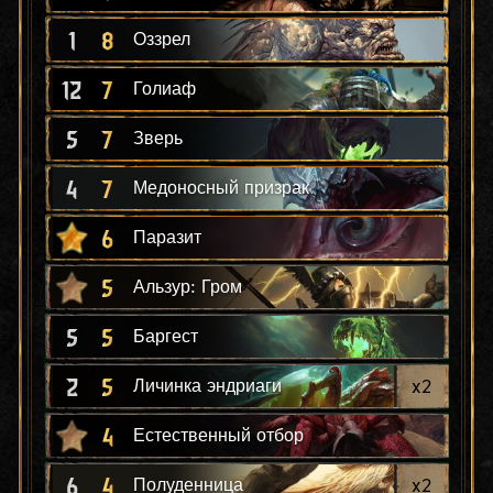
1
8
Оззрел
12
7
Голиаф
5
7
Зверь
4
7
Медоносный призрак
6
Паразит
5
Альзур: Гром
5
5
Баргест
2
5
x
2
Личинка эндриаги
4
Естественный отбор
6
4
x
2
Полуденница