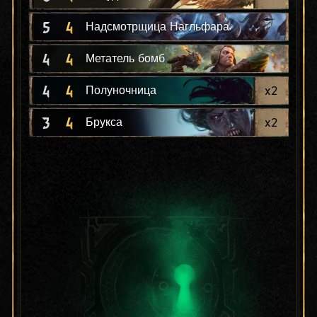
5
4
Надсмотрщица Нагльфара
4
4
Метатель бомб
4
4
x
2
Полуночница
3
4
x
2
Брукса