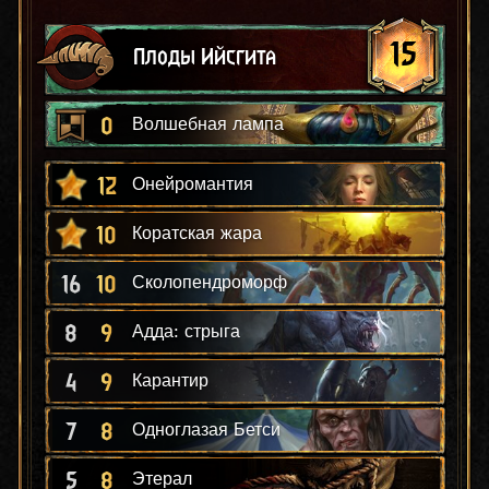
15
Плоды Ийсгита
0
Волшебная лампа
12
Онейромантия
10
Коратская жара
16
10
Сколопендроморф
8
9
Адда: стрыга
4
9
Карантир
7
8
Одноглазая Бетси
5
8
Этерал