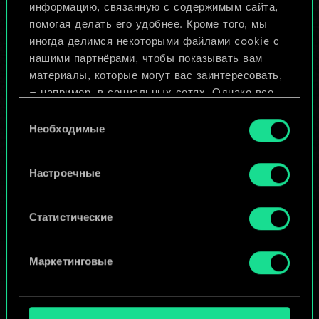
Назвать колоду и описать её
информацию, связанную с содержимым сайта,
помогая делать его удобнее. Кроме того, мы
иногда делимся некоторыми файлами cookie с
Изменить колоду
нашими партнёрами, чтобы показывать вам
материалы, которые могут вас заинтересовать,
ИЛИ
— например, в социальных сетях. Однако все
опциональные файлы cookie требуют вашего
Выбор
разрешения.
Необходимые
согласия
Просмотреть колоды
Найти подробную информацию о том, как мы
Настроечные
используем ваши файлы cookie, и изменить
связанные с ними параметры можно в меню
«Настройки» ниже.
Статистические
Маркетинговые