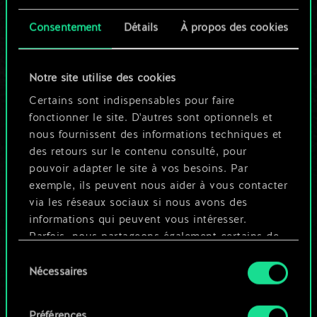
cartes partagé.
Consentement
Détails
À propos des cookies
Mais cela peut être
tellement plus !
Notre site utilise des cookies
Certains sont indispensables pour faire
fonctionner le site. D'autres sont optionnels et
Nommer ce jeu et créer un guide
nous fournissent des informations techniques et
des retours sur le contenu consulté, pour
pouvoir adapter le site à vos besoins. Par
Modifier le jeu
exemple, ils peuvent nous aider à vous contacter
via les réseaux sociaux si nous avons des
OU
informations qui peuvent vous intéresser.
Parfois, nous partageons également certains de
nos cookies avec nos partenaires. Cependant,
Sélection
Parcourir les jeux de la communauté
ces cookies optionnels ne seront appliqués
Nécessaires
du
qu'avec votre permission.
consentement
Préférences