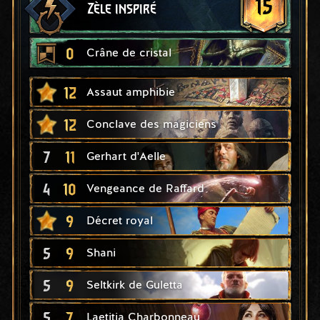
15
Zèle inspiré
0
Crâne de cristal
12
Assaut amphibie
12
Conclave des magiciens
7
11
Gerhart d'Aelle
4
10
Vengeance de Raffard
9
Décret royal
5
9
Shani
5
9
Seltkirk de Guletta
5
7
Laetitia Charbonneau