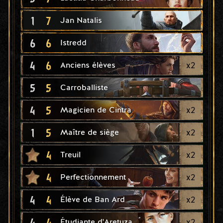
1
7
Jan Natalis
6
6
Istredd
4
6
x
2
Anciens élèves
5
5
Carroballiste
4
5
x
2
Magicien de Cintra
1
5
x
2
Maître de siège
4
x
2
Treuil
4
x
2
Perfectionnement
4
4
x
2
Élève de Ban Ard
4
4
x
2
Étudiante d'Aretuza