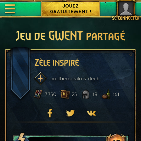
JOUEZ
GRATUITEMENT !
SE CONNECTER
Jeu de GWENT partagé
Zèle inspiré
northernrealms
deck
7 750
25
18
161