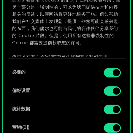
部分需要使用 Cookies 的是为了让网站功能可用，而
给牌组命名并撰写攻略
另一部分是非强制性的，可以为我们提供技术和内容
相关的反馈，以便网站将更好地服务于您。例如帮助
我们在社交媒体上发现您，提供一些您可能会感兴趣
编辑牌组
的东西，我们偶尔也可能与我们的合作伙伴分享我们
的 Cookie 片段。但是，使用所有这些非强制性的
或
Cookie 都需要提前获取您的许可。
您可以在下面的"设置"菜单中找到有关我们使用
浏览社区牌组
Cookie 的所有详细信息，并调整您对 Cookie 的偏
同
好。一旦您了解了其中的内容并准备好继续，请点
必要的
意
击"确定"。
选
择
偏好设置
统计数据
营销({0})