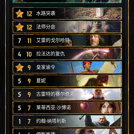
12
水路突袭
12
法师分会
7
11
艾雷的戈尔哈特
4
10
拉法达的复仇
9
皇家谕令
5
9
夏妮
5
9
古雷特的赛尔奇克
5
7
莱蒂西亚·沙博诺
1
7
约翰·纳塔利斯