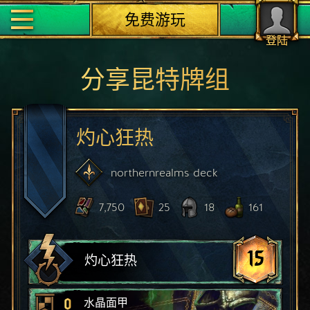
免费游玩
登陆
分享昆特牌组
灼心狂热
northernrealms
deck
7,750
25
18
161
15
灼心狂热
0
水晶面甲