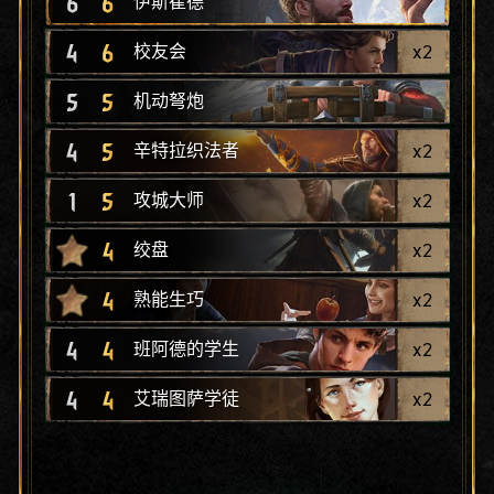
6
6
伊斯崔德
4
6
x
2
校友会
5
5
机动弩炮
4
5
x
2
辛特拉织法者
1
5
x
2
攻城大师
4
x
2
绞盘
4
x
2
熟能生巧
4
4
x
2
班阿德的学生
4
4
x
2
艾瑞图萨学徒