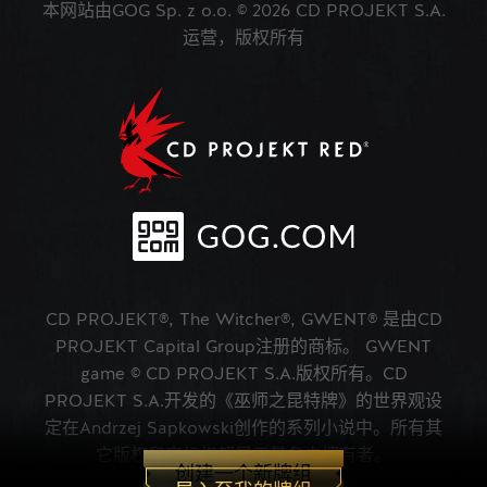
本网站由GOG Sp. z o.o. © 2026 CD PROJEKT S.A.
运营，版权所有
CD PROJEKT®, The Witcher®, GWENT® 是由CD
PROJEKT Capital Group注册的商标。 GWENT
game © CD PROJEKT S.A.版权所有。CD
PROJEKT S.A.开发的《巫师之昆特牌》的世界观设
定在Andrzej Sapkowski创作的系列小说中。所有其
它版权和商标权都属于其各自拥有者。
创建一个新牌组