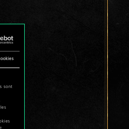
cookies
s sont
s
les
okies
t