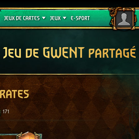
Crimson Curse
Guides de jeux
JEUX DE CARTES
JEUX
E-SPORT
Jeu de GWENT partagé
irates
171