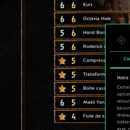
6
6
Kurt
6
6
Octavia Hale
5
6
Horst Borsody
5
6
Roderick de Wett
5
Co
Compression
5
Transformation en ou
Notre 
5
Certai
Boîte casse-tête mys
option
6
5
retour
Maxii Van Dekkar
besoin
4
résea
Fiole de savoir interdi
intére
avec 