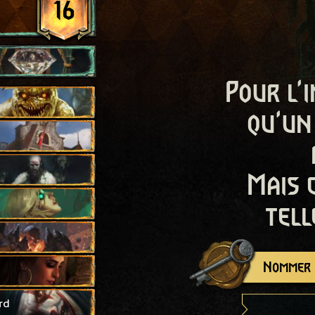
16
Pour l'i
qu'un
Mais 
tell
Nommer c
rd