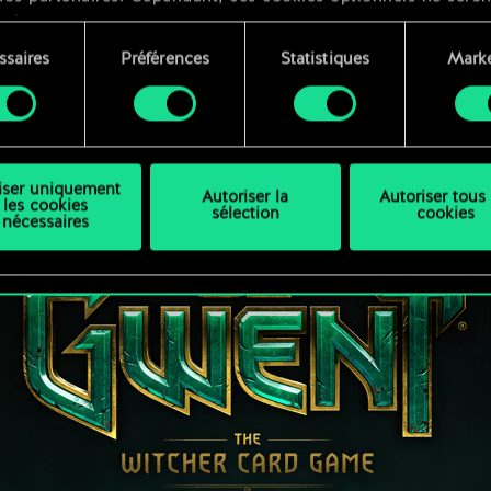
qués qu'avec votre permission.
ssaires
Préférences
Statistiques
Marke
ouvez consulter tous les détails sur notre utilisation des co
ment
difier vos préférences dans le menu "Paramètres" ci-dessous
liser uniquement
Autoriser la
Autoriser tous 
les cookies
sélection
cookies
nécessaires