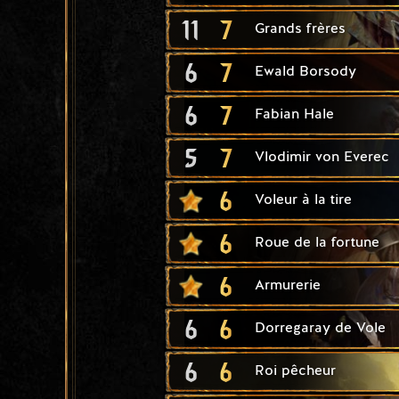
11
7
Grands frères
6
7
Ewald Borsody
6
7
Fabian Hale
5
7
Vlodimir von Everec
6
Voleur à la tire
6
Roue de la fortune
6
Armurerie
6
6
Dorregaray de Vole
6
6
Roi pêcheur