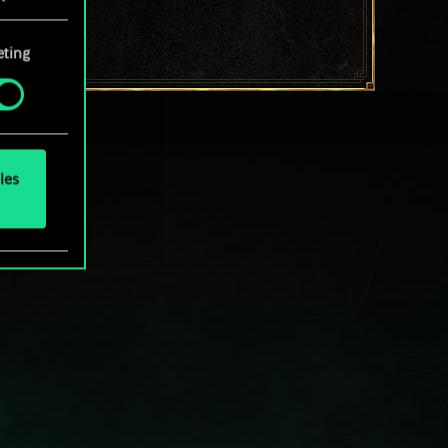
ting
okies
.
les