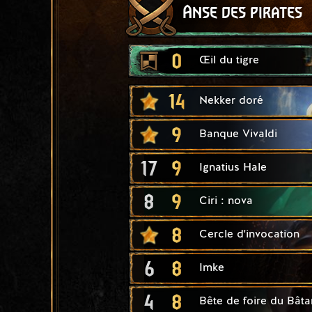
Anse des pirates
0
Œil du tigre
14
Nekker doré
9
Banque Vivaldi
17
9
Ignatius Hale
8
9
Ciri : nova
8
Cercle d'invocation
6
8
Imke
4
8
Bête de foire du Bâta