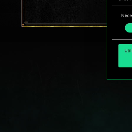
appli
Sélection
Néce
du
Vous p
consente
et mo
Uti