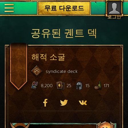
무료 다운로드
로그인
공유된 궨트 덱
해적 소굴
syndicate
deck
8,200
25
15
171