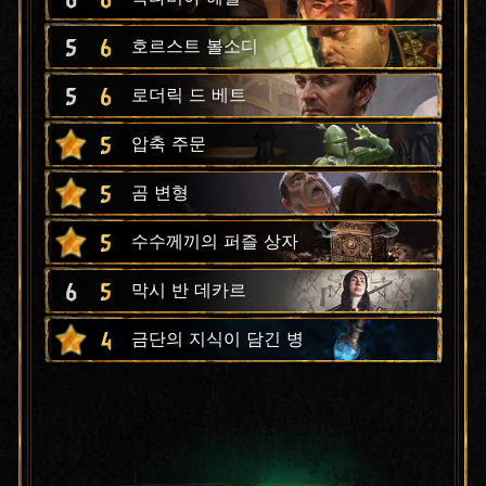
5
6
호르스트 볼소디
5
6
로더릭 드 베트
5
압축 주문
5
곰 변형
5
수수께끼의 퍼즐 상자
6
5
막시 반 데카르
4
금단의 지식이 담긴 병