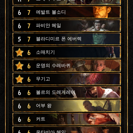
6
7
에발트 볼소디
6
7
파비안 헤일
5
7
블라디미르 폰 에버렉
6
소매치기
6
운명의 수레바퀴
6
무기고
6
6
볼르의 도레게레이
6
6
어부 왕
6
6
커트
6
6
옥타비아 헤일