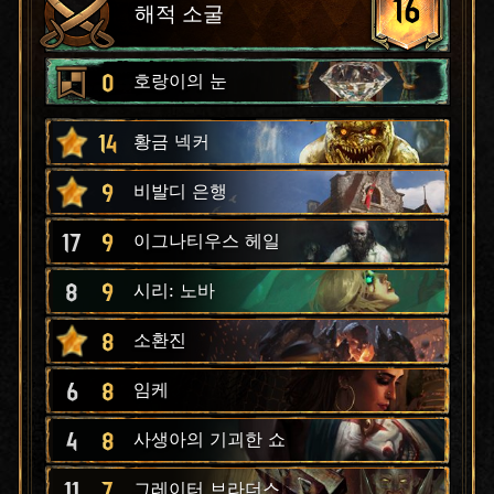
16
해적 소굴
0
호랑이의 눈
14
황금 넥커
9
비발디 은행
17
9
이그나티우스 헤일
8
9
시리: 노바
8
소환진
6
8
임케
4
8
사생아의 기괴한 쇼
11
7
그레이터 브라더스