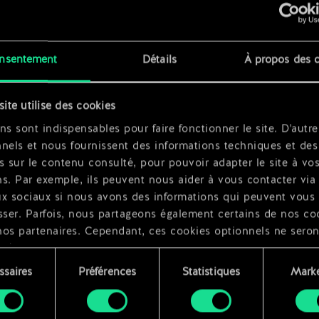
x
2
x
2
nsentement
Détails
À propos des 
x
2
site utilise des cookies
x
2
ns sont indispensables pour faire fonctionner le site. D'autre
nels et nous fournissent des informations techniques et des
s sur le contenu consulté, pour pouvoir adapter le site à vo
s. Par exemple, ils peuvent nous aider à vous contacter via 
ux sociaux si nous avons des informations qui peuvent vous
sser. Parfois, nous partageons également certains de nos co
nos partenaires. Cependant, ces cookies optionnels ne seron
qués qu'avec votre permission.
ssaires
Préférences
Statistiques
Marke
ouvez consulter tous les détails sur notre utilisation des co
ment
difier vos préférences dans le menu "Paramètres" ci-dessous