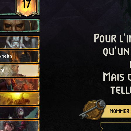
17
Pour l'i
qu'un
yneith
nt
Mais 
tell
Nommer c