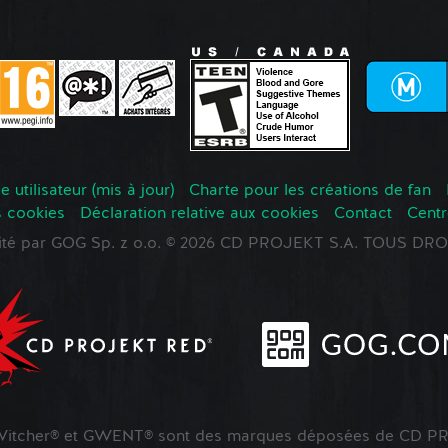
 utilisateur (mis à jour)
Charte pour les créations de fan
s cookies
Déclaration relative aux cookies
Contact
Centr
oité par GOG Sp. z o.o. © 2026 CD PROJEKT S.A. TOUS D
tcher® et GWENT® sont des marques déposées de CD PR