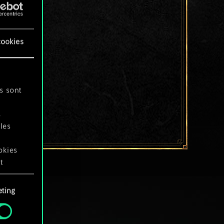
cookies
s sont
s
les
okies
t
ting
okies
.