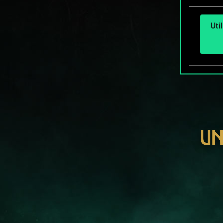
Uti
UN