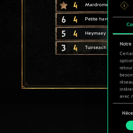
4
Mardrome
6
4
Petite havfrue
Co
5
4
Heymaey : skalde
Notre 
3
4
Tuirseach : soldat
Certai
option
retour
besoin
résea
intére
avec 
appli
Sélection
Néce
du
Vous p
consente
et mo