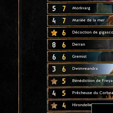
5
7
Morkvarg
4
7
Mariée de la mer
6
Décoction de gigasc
8
6
Derran
6
6
Gremist
3
6
Dwimveandra
5
Bénédiction de Freya
4
5
Prêcheuse du Corbe
4
Hirondelle