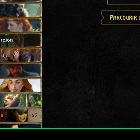
Parcourir 
orpion
au
x
2