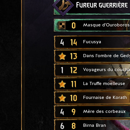
Fureur guerrière
0
Masque d'Ouroboros
4
14
Fucusya
13
Dans l'ombre de Ged
1
12
Voyageurs du coucha
11
La Truffe moelleuse
10
Fournaise de Korath
4
9
Mère des corbeaux
6
8
Birna Bran