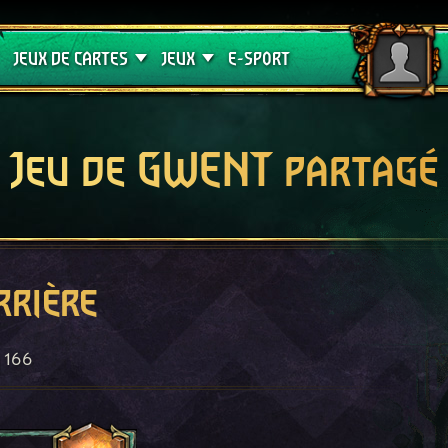
Crimson Curse
Guides de jeux
JEUX DE CARTES
JEUX
E-SPORT
Jeu de GWENT partagé
rrière
166