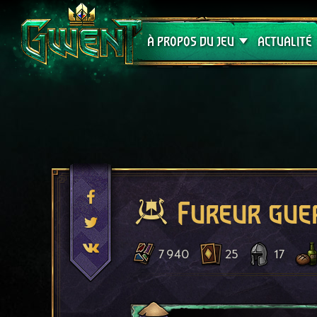
Assistance
À PROPOS DU JEU
ACTUALITÉ
Fureur gue
7 940
25
17