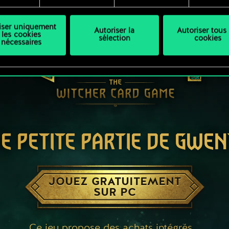
liser uniquement
Autoriser la
Autoriser tous 
les cookies
sélection
cookies
nécessaires
E PETITE PARTIE DE GWEN
JOUEZ GRATUITEMENT
SUR PC
Ce jeu propose des achats intégrés