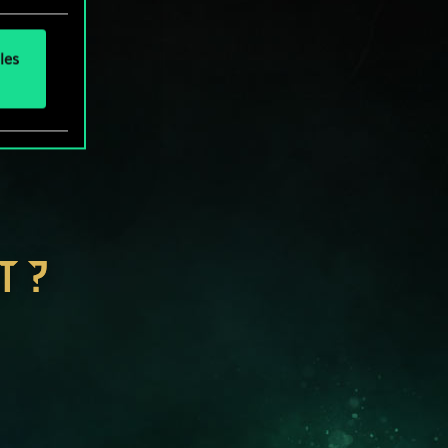
les
T ?