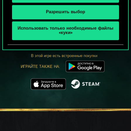
Разрешить выбор
МОЖЕТ ПАРТЕЕЧКУ В ГВИНТ?
Использовать только необходимые файлы
«куки»
ИГРАТЬ
БЕСПЛАТНО НА ПК
В этой игре есть встроенные покупки
ИГРАЙТЕ ТАКЖЕ НА: