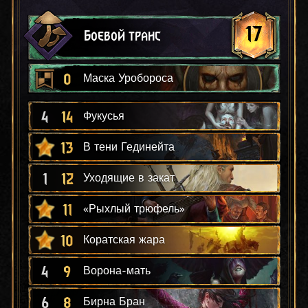
17
Боевой транс
0
Маска Уробороса
4
14
Фукусья
13
В тени Гединейта
1
12
Уходящие в закат
11
«Рыхлый трюфель»
10
Коратская жара
4
9
Ворона-мать
6
8
Бирна Бран