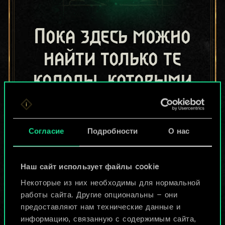
Пока здесь можно
найти только те
колоды, которыми
поделились другие
игроки.
Согласие
Подробности
О нас
Но их может быть
больше!
Наш сайт использует файлы cookie
Некоторые из них необходимы для нормальной
работы сайта. Другие опциональны — они
Назвать колоду и описать её
предоставляют нам технические данные и
информацию, связанную с содержимым сайта,