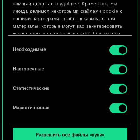
помогая делать его удобнее. Кроме того, мы
Изменить колоду
иногда делимся некоторыми файлами cookie с
нашими партнёрами, чтобы показывать вам
ИЛИ
материалы, которые могут вас заинтересовать,
— например, в социальных сетях. Однако все
опциональные файлы cookie требуют вашего
Выбор
Просмотреть колоды
разрешения.
Необходимые
согласия
Найти подробную информацию о том, как мы
Настроечные
используем ваши файлы cookie, и изменить
связанные с ними параметры можно в меню
«Настройки» ниже.
Статистические
Маркетинговые
Разрешить все файлы «куки»