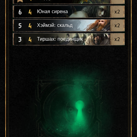
6
4
x
2
Юная сирена
5
4
x
2
Хэймэй: скальд
3
4
x
2
Тиршах: поединщик