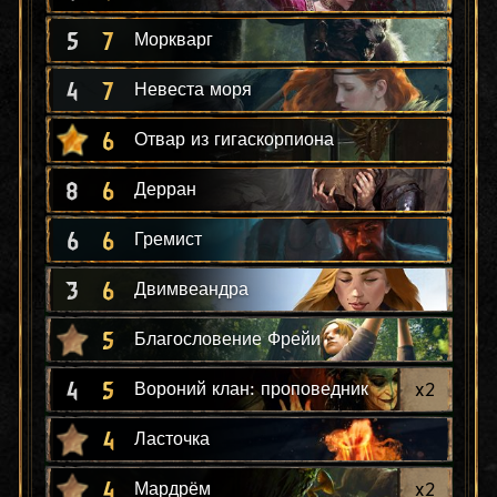
5
7
Моркварг
4
7
Невеста моря
6
Отвар из гигаскорпиона
8
6
Дерран
6
6
Гремист
3
6
Двимвеандра
5
Благословение Фрейи
4
5
x
2
Вороний клан: проповедник
4
Ласточка
4
x
2
Мардрём