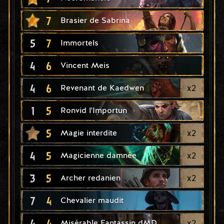
7
Brasier de Sabrina
5
7
Immortels
4
6
Vincent Meis
4
6
x
2
Revenant de Kaedwen
1
5
Ronvid l'Importun
5
x
2
Magie interdite
4
5
x
2
Magicienne damnée
3
5
x
2
Archer redanien
7
4
Chevalier maudit
4
4
x
2
Misérable Fantassin dMD