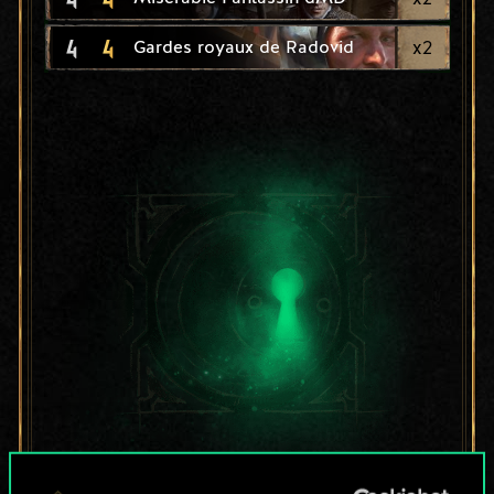
4
4
x
2
Gardes royaux de Radovid
Pour l'instant, ce