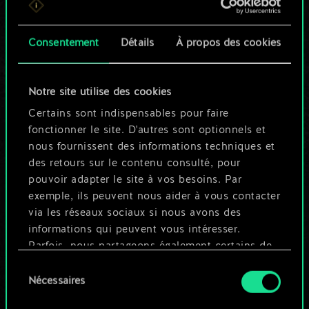
n'est qu'un jeu de
Consentement
Détails
À propos des cookies
cartes partagé.
Mais cela peut être
Notre site utilise des cookies
tellement plus !
Certains sont indispensables pour faire
fonctionner le site. D'autres sont optionnels et
nous fournissent des informations techniques et
Nommer ce jeu et créer un guide
des retours sur le contenu consulté, pour
pouvoir adapter le site à vos besoins. Par
exemple, ils peuvent nous aider à vous contacter
Modifier le jeu
via les réseaux sociaux si nous avons des
informations qui peuvent vous intéresser.
OU
Parfois, nous partageons également certains de
nos cookies avec nos partenaires. Cependant,
Sélection
ces cookies optionnels ne seront appliqués
Nécessaires
du
Parcourir les jeux de la communauté
qu'avec votre permission.
consentement