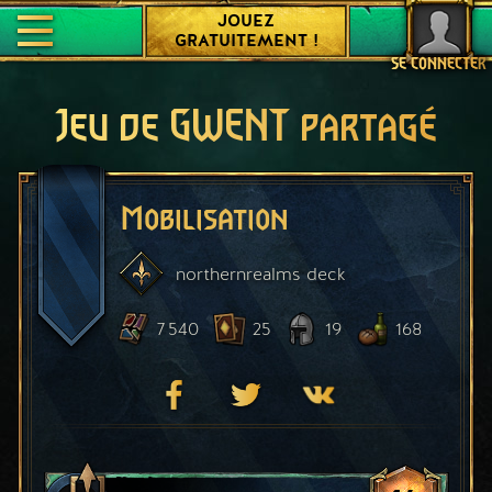
JOUEZ
GRATUITEMENT !
SE CONNECTER
Jeu de GWENT partagé
Mobilisation
northernrealms
deck
7 540
25
19
168