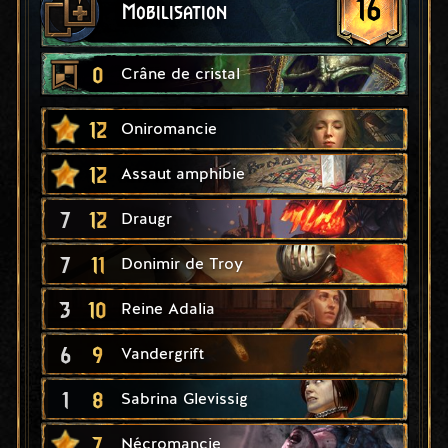
16
Mobilisation
0
Crâne de cristal
12
Oniromancie
12
Assaut amphibie
7
12
Draugr
7
11
Donimir de Troy
3
10
Reine Adalia
6
9
Vandergrift
1
8
Sabrina Glevissig
7
Nécromancie