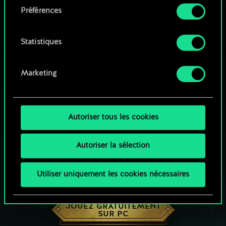
Préférences
Vous pouvez consulter tous les détails sur notre
utilisation des cookies et modifier vos
préférences dans le menu "Paramètres" ci-
Statistiques
dessous.
Marketing
Autoriser tous les cookies
Autoriser la sélection
Utiliser uniquement les cookies nécessaires
UNE PETITE PARTIE DE GWENT ?
JOUEZ GRATUITEMENT
SUR PC