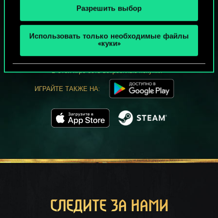
Разрешить выбор
МОЖЕТ ПАРТЕЕЧКУ В ГВИНТ?
Использовать только необходимые файлы
ИГРАТЬ
«куки»
БЕСПЛАТНО НА ПК
В этой игре есть встроенные покупки
ИГРАЙТЕ ТАКЖЕ НА:
СЛЕДИТЕ ЗА НАМИ