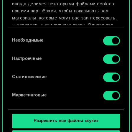
иногда делимся некоторыми файлами cookie с
ИЛИ
нашими партнёрами, чтобы показывать вам
материалы, которые могут вас заинтересовать,
— например, в социальных сетях. Однако все
Просмотреть колоды
опциональные файлы cookie требуют вашего
Выбор
разрешения.
Необходимые
согласия
Найти подробную информацию о том, как мы
Настроечные
используем ваши файлы cookie, и изменить
связанные с ними параметры можно в меню
«Настройки» ниже.
Статистические
Маркетинговые
Разрешить все файлы «куки»