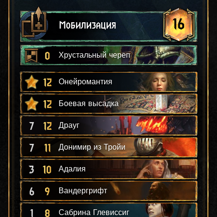
16
Мобилизация
0
Хрустальный череп
12
Онейромантия
12
Боевая высадка
7
12
Драуг
7
11
Донимир из Тройи
3
10
Адалия
6
9
Вандергрифт
1
8
Сабрина Глевиссиг