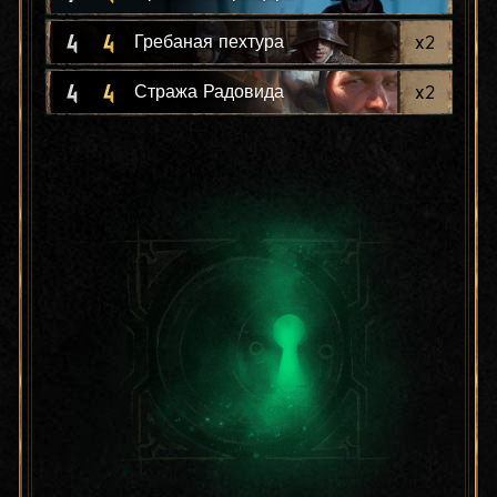
4
4
x
2
Гребаная пехтура
4
4
x
2
Стража Радовида