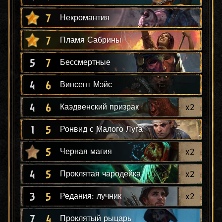
7
Некромантия
7
Пламя Сабрины
5
7
Бессмертные
4
6
Винсент Мэйс
4
6
x
2
Каэдвенский призрак
1
5
Ронвид с Малого Луга
5
x
2
Черная магия
4
5
x
2
Проклятая чародейка
3
5
x
2
Редания: лучник
7
4
Проклятый рыцарь