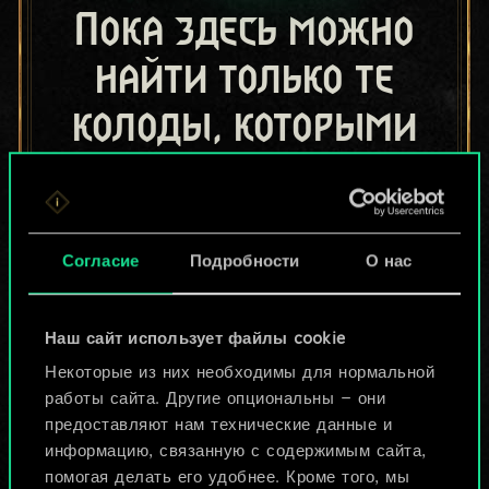
Пока здесь можно
найти только те
колоды, которыми
поделились другие
игроки.
Но их может быть
Согласие
Подробности
О нас
больше!
Наш сайт использует файлы cookie
Некоторые из них необходимы для нормальной
Назвать колоду и описать её
работы сайта. Другие опциональны — они
предоставляют нам технические данные и
информацию, связанную с содержимым сайта,
Изменить колоду
помогая делать его удобнее. Кроме того, мы