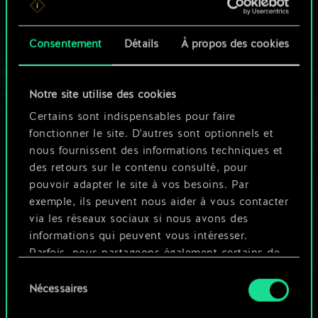
n'est qu'un jeu de
Consentement
Détails
À propos des cookies
cartes partagé.
Mais cela peut être
Notre site utilise des cookies
tellement plus !
Certains sont indispensables pour faire
fonctionner le site. D'autres sont optionnels et
nous fournissent des informations techniques et
Nommer ce jeu et créer un guide
des retours sur le contenu consulté, pour
pouvoir adapter le site à vos besoins. Par
exemple, ils peuvent nous aider à vous contacter
Modifier le jeu
via les réseaux sociaux si nous avons des
informations qui peuvent vous intéresser.
OU
Parfois, nous partageons également certains de
nos cookies avec nos partenaires. Cependant,
Sélection
ces cookies optionnels ne seront appliqués
Nécessaires
du
Parcourir les jeux de la communauté
qu'avec votre permission.
consentement