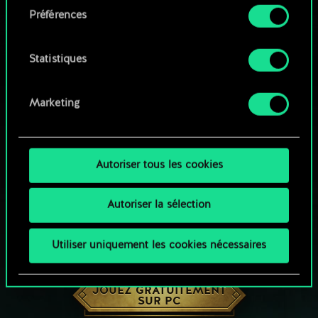
Préférences
Vous pouvez consulter tous les détails sur notre
utilisation des cookies et modifier vos
préférences dans le menu "Paramètres" ci-
Statistiques
dessous.
Marketing
Autoriser tous les cookies
Autoriser la sélection
Utiliser uniquement les cookies nécessaires
UNE PETITE PARTIE DE GWENT ?
JOUEZ GRATUITEMENT
SUR PC