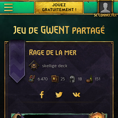
JOUEZ
GRATUITEMENT !
SE CONNECTER
Jeu de GWENT partagé
Rage de la mer
skellige
deck
6 470
25
18
151