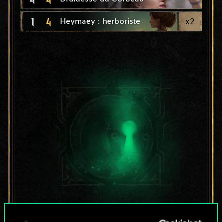
1
4
x
2
Heymaey : herboriste
Pour l'instant, ce