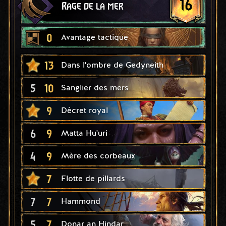
16
Rage de la mer
0
Avantage tactique
13
Dans l'ombre de Gedyneith
5
10
Sanglier des mers
9
Décret royal
6
9
Matta Hu'uri
4
9
Mère des corbeaux
7
Flotte de pillards
7
7
Hammond
5
7
Donar an Hindar