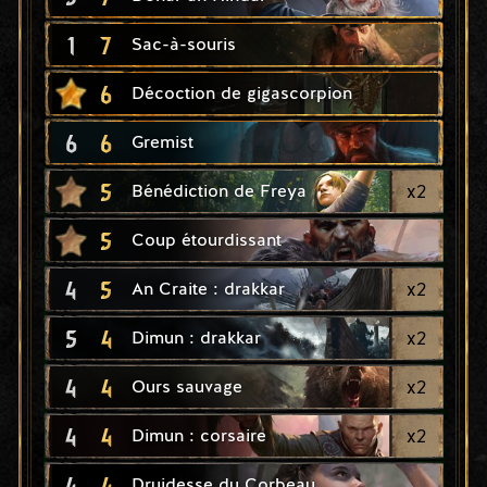
1
7
Sac-à-souris
6
Décoction de gigascorpion
6
6
Gremist
5
x
2
Bénédiction de Freya
5
Coup étourdissant
4
5
x
2
An Craite : drakkar
5
4
x
2
Dimun : drakkar
4
4
x
2
Ours sauvage
4
4
x
2
Dimun : corsaire
4
4
Druidesse du Corbeau