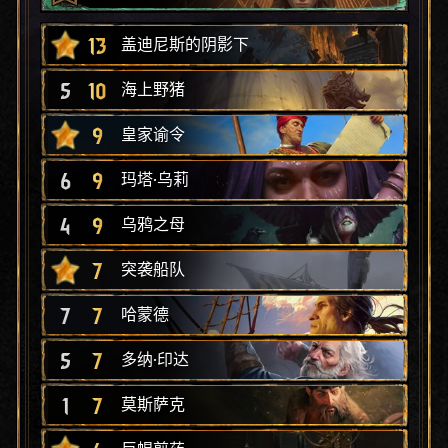
13
盖迪尼斯的阴影下
5
10
海上野猪
9
皇家谕令
6
9
玛塔·乌莉
4
9
乌鸦之母
7
突袭船队
7
7
哈蒙德
5
7
多纳·印达
1
7
莫斯萨克