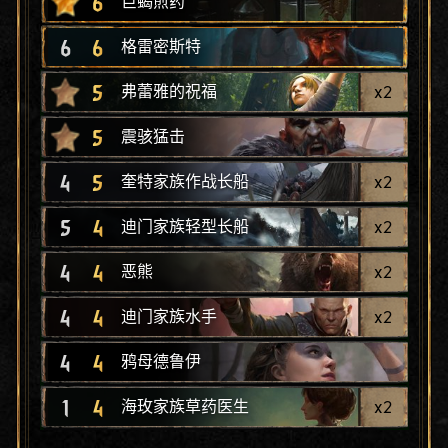
6
巨蝎煎药
6
6
格雷密斯特
5
x
2
弗蕾雅的祝福
5
震骇猛击
4
5
x
2
奎特家族作战长船
5
4
x
2
迪门家族轻型长船
4
4
x
2
恶熊
4
4
x
2
迪门家族水手
4
4
鸦母德鲁伊
1
4
x
2
海玫家族草药医生