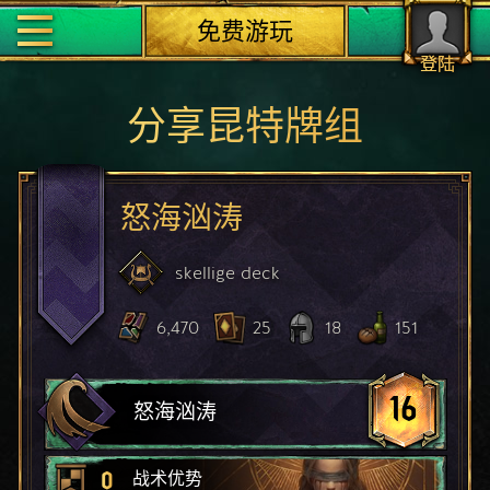
免费游玩
登陆
分享昆特牌组
怒海汹涛
skellige
deck
6,470
25
18
151
16
怒海汹涛
0
战术优势