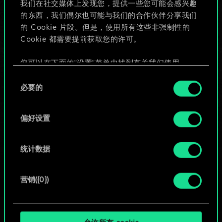
我们在社交媒体上发现您，提供一些您可能会感兴趣
的东西，我们偶尔也可能与我们的合作伙伴分享我们
的 Cookie 片段。但是，使用所有这些非强制性的
给牌组命名并撰写攻略
Cookie 都需要提前获取您的许可。
编辑牌组
您可以在下面的"设置"菜单中找到有关我们使用
Cookie 的所有详细信息，并调整您对 Cookie 的偏
同
好。一旦您了解了其中的内容并准备好继续，请点
必要的
意
或
击"确定"。
选
择
偏好设置
浏览社区牌组
统计数据
营销({0})