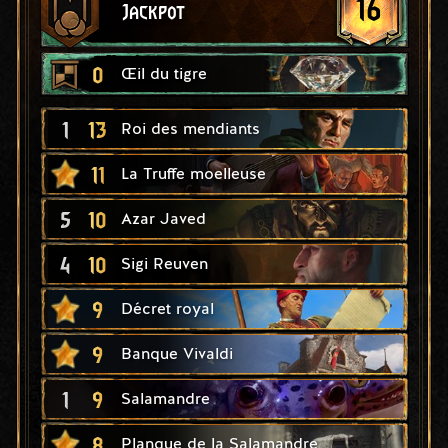
16
Jackpot
0
Œil du tigre
1
13
Roi des mendiants
11
La Truffe moelleuse
5
10
Azar Javed
4
10
Sigi Reuven
9
Décret royal
9
Banque Vivaldi
1
9
Salamandre
8
Planque de la Salamandre