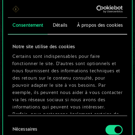
Pour l'instant, ce
n'est qu'un jeu de
Consentement
Détails
À propos des cookies
cartes partagé.
Notre site utilise des cookies
Mais cela peut être
Certains sont indispensables pour faire
tellement plus !
fonctionner le site. D'autres sont optionnels et
nous fournissent des informations techniques et
des retours sur le contenu consulté, pour
Nommer ce jeu et créer un guide
pouvoir adapter le site à vos besoins. Par
exemple, ils peuvent nous aider à vous contacter
via les réseaux sociaux si nous avons des
Modifier le jeu
informations qui peuvent vous intéresser.
Parfois, nous partageons également certains de
OU
nos cookies avec nos partenaires. Cependant,
Sélection
ces cookies optionnels ne seront appliqués
Nécessaires
du