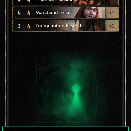
4
4
x
2
Marchand avisé
3
4
x
2
Trafiquant de fisstech