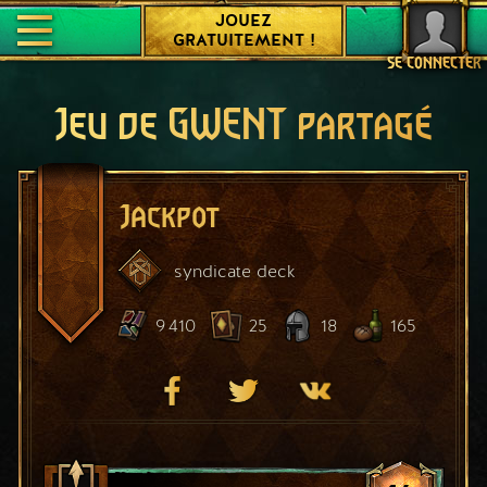
JOUEZ
GRATUITEMENT !
SE CONNECTER
Jeu de GWENT partagé
Jackpot
syndicate
deck
9 410
25
18
165