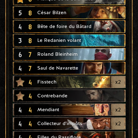
5
8
César Bilzen
4
8
Bête de foire du Bâtard
3
8
Le Redanien volant
6
7
Roland Bleinheim
4
7
Saul de Navarette
4
x
2
Fisstech
4
Contrebande
4
4
x
2
Mendiant
4
4
x
2
Collecteur d'impôts
4
4
Filles du Passiflore