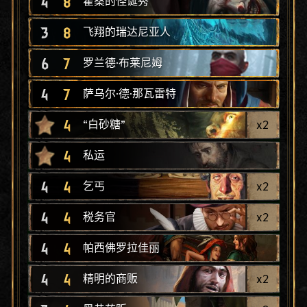
4
8
霍桑的怪诞秀
3
8
飞翔的瑞达尼亚人
6
7
罗兰德·布莱尼姆
4
7
萨乌尔·德·那瓦雷特
4
x
2
“白砂糖”
4
私运
4
4
x
2
乞丐
4
4
x
2
税务官
4
4
帕西佛罗拉佳丽
4
4
x
2
精明的商贩