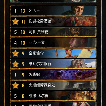
1
13
乞丐王
11
伤感松露酒馆
5
10
阿扎·贾维德
4
10
西吉·卢文
9
皇家谕令
9
维瓦尔第银行
1
9
火蜥蜴
8
火蜥蜴帮藏身处
5
8
凯撒·比尔曾