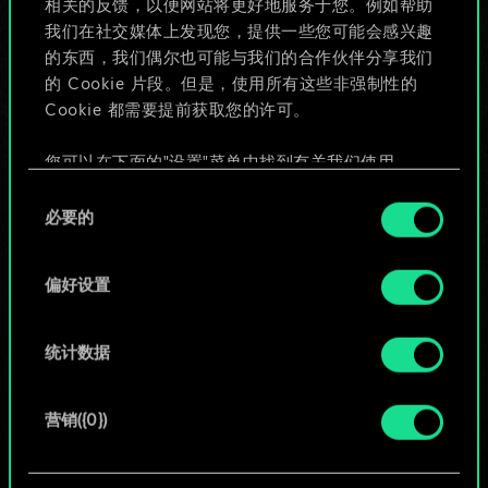
相关的反馈，以便网站将更好地服务于您。例如帮助
些！
我们在社交媒体上发现您，提供一些您可能会感兴趣
的东西，我们偶尔也可能与我们的合作伙伴分享我们
的 Cookie 片段。但是，使用所有这些非强制性的
Cookie 都需要提前获取您的许可。
给牌组命名并撰写攻略
您可以在下面的"设置"菜单中找到有关我们使用
编辑牌组
Cookie 的所有详细信息，并调整您对 Cookie 的偏
同
好。一旦您了解了其中的内容并准备好继续，请点
必要的
意
击"确定"。
或
选
择
偏好设置
浏览社区牌组
统计数据
营销({0})