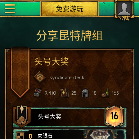
免费游玩
登陆
分享昆特牌组
头号大奖
syndicate
deck
9,410
25
18
165
16
头号大奖
0
虎眼石