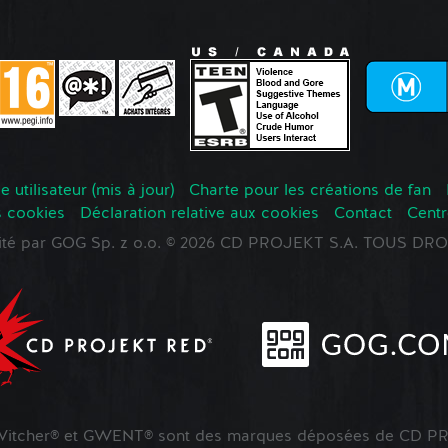
 utilisateur (mis à jour)
Charte pour les créations de fan
s cookies
Déclaration relative aux cookies
Contact
Centr
oité par GOG Sp. z o.o. © 2026 CD PROJEKT S.A. TOUS D
tcher® et GWENT® sont des marques déposées de CD PR