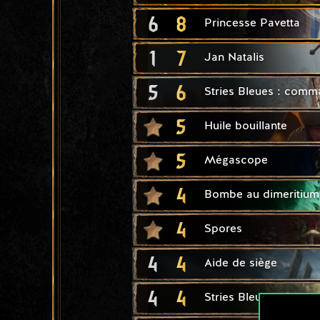
6
8
Princesse Pavetta
1
7
Jan Natalis
5
6
Stries Bleues : com
5
Huile bouillante
5
Mégascope
4
Bombe au dimeritium
4
Spores
4
4
Aide de siège
4
4
Stries Bleues : éclair