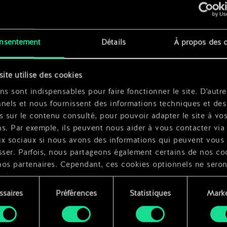
dovid
nsentement
Détails
À propos des 
site utilise des cookies
ns sont indispensables pour faire fonctionner le site. D'autre
nels et nous fournissent des informations techniques et des
s sur le contenu consulté, pour pouvoir adapter le site à vo
s. Par exemple, ils peuvent nous aider à vous contacter via 
ux sociaux si nous avons des informations qui peuvent vous
sser. Parfois, nous partageons également certains de nos co
nos partenaires. Cependant, ces cookies optionnels ne seron
qués qu'avec votre permission.
ssaires
Préférences
Statistiques
Marke
ouvez consulter tous les détails sur notre utilisation des co
ment
difier vos préférences dans le menu "Paramètres" ci-dessous