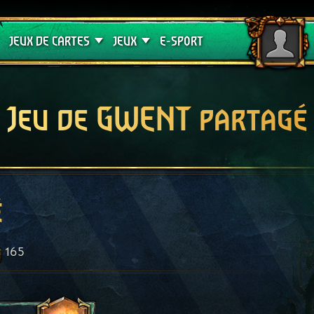
Crimson Curse
Guides de jeux
JEUX DE CARTES
JEUX
E-SPORT
Jeu de GWENT partagé
é
165