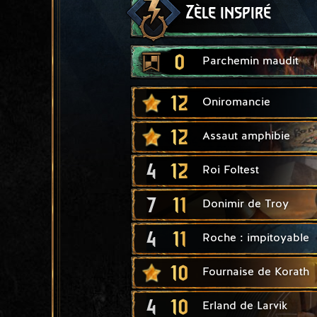
Zèle inspiré
0
Parchemin maudit
12
Oniromancie
12
Assaut amphibie
4
12
Roi Foltest
7
11
Donimir de Troy
4
11
Roche : impitoyable
10
Fournaise de Korath
4
10
Erland de Larvik