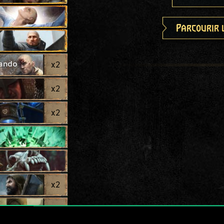
Parcourir 
mando
x
2
x
2
x
2
x
2
eur
x
2