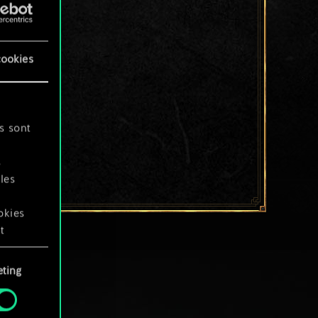
cookies
s sont
s
les
okies
t
ting
okies
.