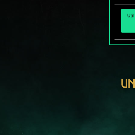
Uti
UN