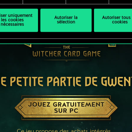
liser uniquement
Autoriser la
Autoriser tous 
les cookies
sélection
cookies
nécessaires
E PETITE PARTIE DE GWEN
JOUEZ GRATUITEMENT
SUR PC
Ce jeu propose des achats intégrés