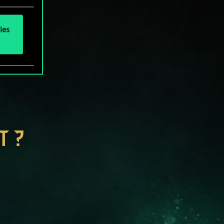
les
T ?