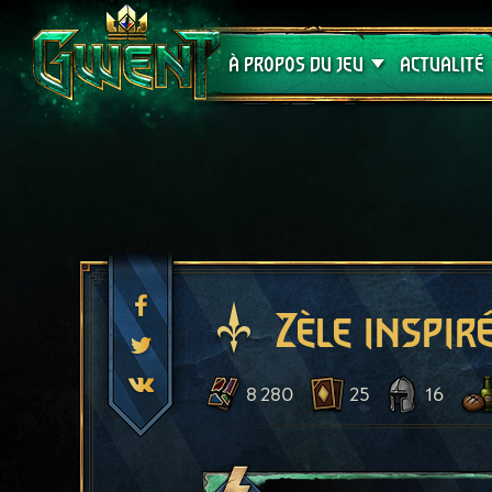
Assistance
À PROPOS DU JEU
ACTUALITÉ
Zèle inspir
8 280
25
16