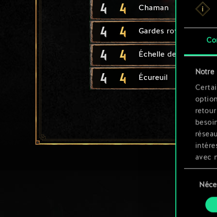
4
4
Chaman
4
4
Gardes royaux de Ra
Co
4
4
Échelle de siège
Notre 
4
4
Écureuil
Certai
option
retour
besoin
résea
intére
avec 
appli
Sélection
Néce
du
Vous p
consente
et mo