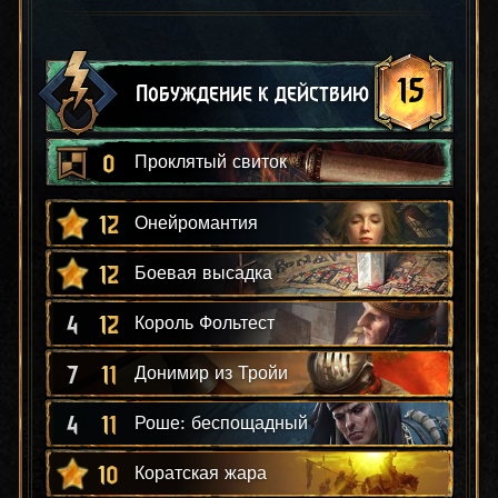
15
Побуждение к действию
0
Проклятый свиток
12
Онейромантия
12
Боевая высадка
4
12
Король Фольтест
7
11
Донимир из Тройи
4
11
Роше: беспощадный
10
Коратская жара