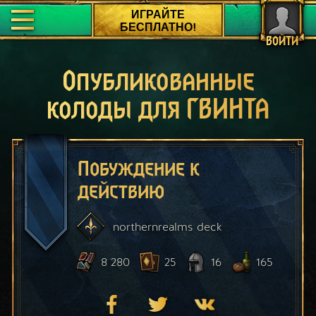
ИГРАЙТЕ
БЕСПЛАТНО!
ВОЙТИ
Опубликованные
колоды для ГВИНТА
Побуждение к
действию
northernrealms
deck
8 280
25
16
165