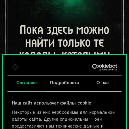
Пока здесь можно
найти только те
колоды, которыми
поделились другие
игроки.
Согласие
Подробности
О нас
Но их может быть
Наш сайт использует файлы cookie
больше!
Некоторые из них необходимы для нормальной
работы сайта. Другие опциональны — они
предоставляют нам технические данные и
Назвать колоду и описать её