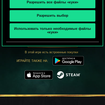
Разрешить все файлы «куки»
Разрешить выбор
МОЖЕТ ПАРТЕЕЧКУ В ГВИНТ?
Использовать только необходимые файлы
«куки»
ИГРАТЬ
БЕСПЛАТНО НА ПК
В этой игре есть встроенные покупки
ИГРАЙТЕ ТАКЖЕ НА: