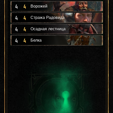
4
4
Ворожей
4
4
Стража Радовида
4
4
Осадная лестница
4
4
Белка