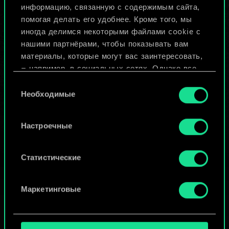
информацию, связанную с содержимым сайта,
помогая делать его удобнее. Кроме того, мы
Изменить колоду
иногда делимся некоторыми файлами cookie с
нашими партнёрами, чтобы показывать вам
материалы, которые могут вас заинтересовать,
ИЛИ
— например, в социальных сетях. Однако все
опциональные файлы cookie требуют вашего
Выбор
Просмотреть колоды
разрешения.
Необходимые
согласия
Найти подробную информацию о том, как мы
Настроечные
используем ваши файлы cookie, и изменить
связанные с ними параметры можно в меню
«Настройки» ниже.
Статистические
Маркетинговые