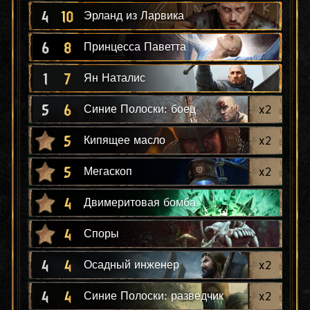
4
10
Эрланд из Ларвика
6
8
Принцесса Паветта
1
7
Ян Наталис
5
6
x
2
Синие Полоски: боец
5
x
2
Кипящее масло
5
x
2
Мегаскоп
4
Двимеритовая бомба
4
Споры
4
4
x
2
Осадный инженер
4
4
x
2
Синие Полоски: разведчик