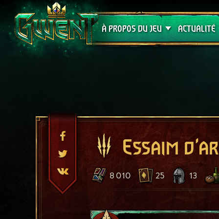
Assistance
À PROPOS DU JEU
ACTUALITÉ
Essaim d'a
8 010
25
13