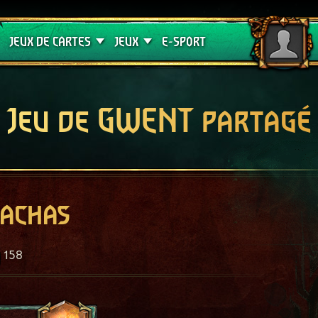
Crimson Curse
Guides de jeux
JEUX DE CARTES
JEUX
E-SPORT
Jeu de GWENT partagé
rachas
158