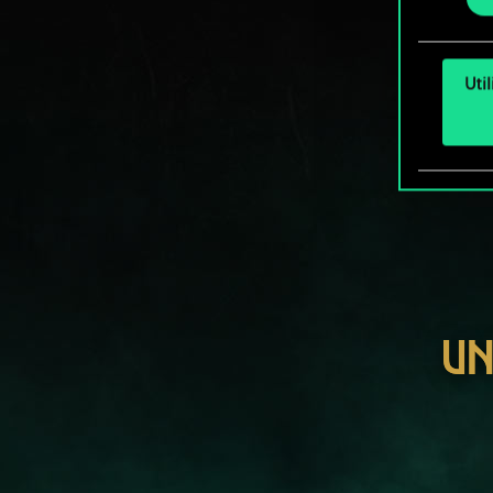
Uti
UN