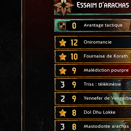
Essaim d'arachas
0
Avantage tactique
12
Oniromancie
10
Fournaise de Korath
9
Malédiction pourpre
3
9
Triss : télékinésie
2
9
Yennefer de Vengerb
8
Dol Dhu Lokke
3
8
Mastodonte arachas