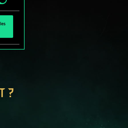
les
T ?