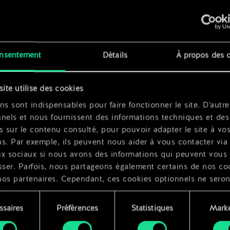
x
2
nsentement
Détails
À propos des 
x
2
site utilise des cookies
ns sont indispensables pour faire fonctionner le site. D'autre
nels et nous fournissent des informations techniques et des
s sur le contenu consulté, pour pouvoir adapter le site à vo
s. Par exemple, ils peuvent nous aider à vous contacter via 
ux sociaux si nous avons des informations qui peuvent vous
sser. Parfois, nous partageons également certains de nos co
nos partenaires. Cependant, ces cookies optionnels ne seron
qués qu'avec votre permission.
ssaires
Préférences
Statistiques
Marke
ouvez consulter tous les détails sur notre utilisation des co
ment
difier vos préférences dans le menu "Paramètres" ci-dessous