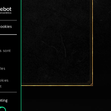
cookies
s sont
s
les
okies
t
ting
okies
.