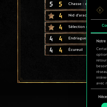
5
5
Chasse : cogneur
4
Nid d'arachas
4
Co
Sélection naturelle
4
4
Endriague guerrière
Notre 
4
4
Certai
Écureuil
option
retour
besoin
résea
intére
avec 
appli
Sélection
Néce
du
Vous p
consente
et mo