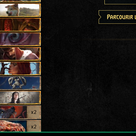
Parcourir 
x
2
x
2