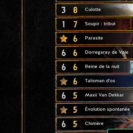
3
8
Culotte
1
7
Soupir : tribut
6
Parasite
6
6
Dorregaray de Vole
6
6
Reine de la nuit
6
Talisman d'os
6
5
Maxii Van Dekkar
5
Évolution spontanée
6
5
Chimère