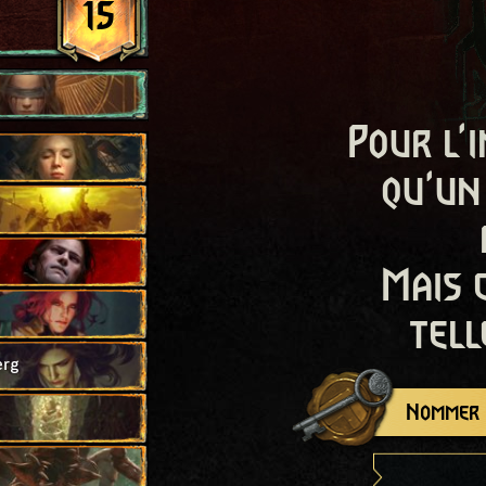
15
Pour l'i
qu'un
Mais 
tell
erg
Nommer c