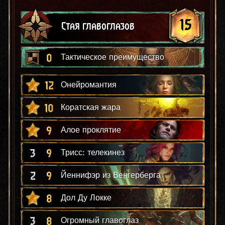
15
Стая главоглазов
0
Тактическое преимущество
12
Онейромантия
10
Коратская жара
9
Алое проклятие
3
9
Трисс: телекинез
2
9
Йеннифэр из Венгерберга
8
Дол Ду Локке
3
8
Огромный главоглаз