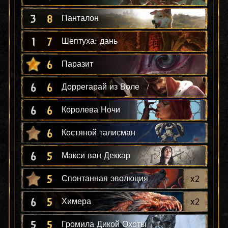
3
8
Панталон
1
7
Шептуха: дань
6
Паразит
6
6
Доррегарай из Воле
6
6
Королева Ночи
6
Костяной талисман
6
5
Макси ван Деккар
5
x
2
Спонтанная эволюция
6
5
x
2
Химера
5
5
Громила Дикой Охоты