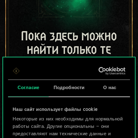
Пока здесь можно
найти только те
колоды, которыми
поделились другие
Согласие
Подробности
О нас
игроки.
Но их может быть
Наш сайт использует файлы cookie
больше!
Некоторые из них необходимы для нормальной
работы сайта. Другие опциональны — они
предоставляют нам технические данные и