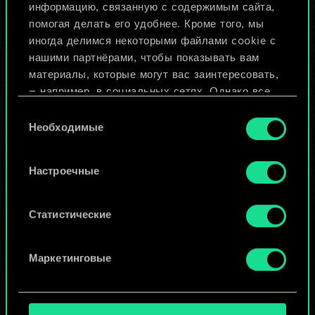
Назвать колоду и описать её
информацию, связанную с содержимым сайта,
помогая делать его удобнее. Кроме того, мы
иногда делимся некоторыми файлами cookie с
Изменить колоду
нашими партнёрами, чтобы показывать вам
материалы, которые могут вас заинтересовать,
ИЛИ
— например, в социальных сетях. Однако все
опциональные файлы cookie требуют вашего
Выбор
разрешения.
Необходимые
согласия
Просмотреть колоды
Найти подробную информацию о том, как мы
Настроечные
используем ваши файлы cookie, и изменить
связанные с ними параметры можно в меню
«Настройки» ниже.
Статистические
Маркетинговые