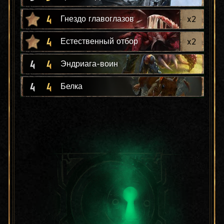
4
x
2
Гнездо главоглазов
4
x
2
Естественный отбор
4
4
Эндриага-воин
4
4
Белка