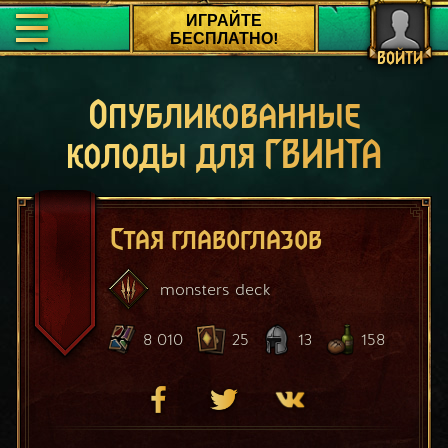
ИГРАЙТЕ
БЕСПЛАТНО!
ВОЙТИ
Опубликованные
колоды для ГВИНТА
Стая главоглазов
monsters
deck
8 010
25
13
158