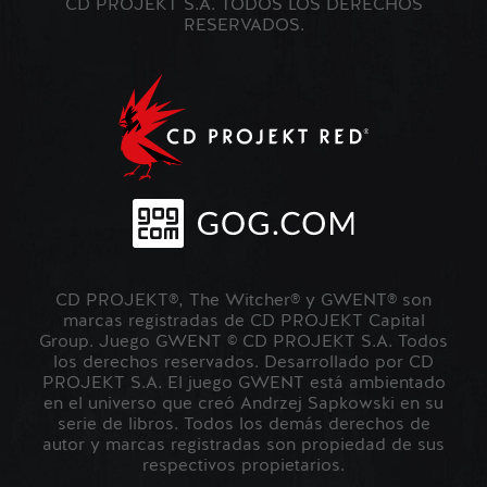
CD PROJEKT S.A. TODOS LOS DERECHOS
RESERVADOS.
CD PROJEKT®, The Witcher® y GWENT® son
marcas registradas de CD PROJEKT Capital
Group. Juego GWENT © CD PROJEKT S.A. Todos
los derechos reservados. Desarrollado por CD
PROJEKT S.A. El juego GWENT está ambientado
en el universo que creó Andrzej Sapkowski en su
serie de libros. Todos los demás derechos de
autor y marcas registradas son propiedad de sus
respectivos propietarios.