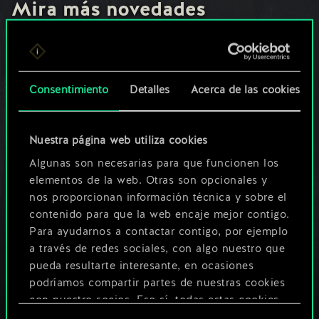
Mira más novedades
Actualización sobre el
soporte para Windows
7, 8 y 8.1
Consentimiento
Detalles
Acerca de las cookies
27 de junio de 2024
comentarios (0)
Nuestra página web utiliza cookies
Ha comenzado la
Algunas son necesarias para que funcionen los
Temporada de
elementos de la web. Otras son opcionales y
Noviembre
nos proporcionan información técnica y sobre el
15 de noviembre de 2023
contenido para que la web encaje mejor contigo.
comentarios (0)
Para ayudarnos a contactar contigo, por ejemplo
a través de redes sociales, con algo nuestro que
Ha comenzado la
pueda resultarte interesante, en ocasiones
Temporada de Octubre
podríamos compartir partes de nuestras cookies
17 de octubre de 2023
comentarios (0)
con nuestro socios. Eso sí, todas estas cookies
opcionales requieren tu autorización.