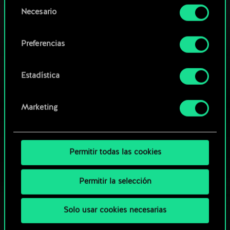
Selección
Necesario
de
Encontrarás todos los detalles sobre nuestro uso
consentimiento
Notas del Parche 11.10
de las cookies y podrás modificar tus
17 de octubre de 2023
comentarios (0)
Preferencias
preferencias al respecto en el menú «Ajustes» de
más abajo.
Estadística
Marketing
Permitir todas las cookies
Permitir la selección
Solo usar cookies necesarias