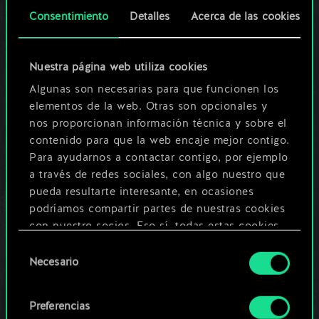
El beneficio de Banco de Vivaldi ha cambiado de 1 a
Consentimiento
Detalles
Acerca de las cookies
3.
El coste de reclutamiento de Condenación ha
cambiado de 9 a 8.
Nuestra página web utiliza cookies
El beneficio de Carterista ha cambiado de 6 a 7.
Algunas son necesarias para que funcionen los
El poder de Harald Gord ha cambiado de 2 a 3.
elementos de la web. Otras son opcionales y
La armadura de Sabueso mutante funesto ha
nos proporcionan información técnica y sobre el
cambiado de 3 a 2.
contenido para que la web encaje mejor contigo.
El poder de Kurt ha cambiado de 4 a 5.
Para ayudarnos a contactar contigo, por ejemplo
El requisito de acopio de Asesino mutante ha
a través de redes sociales, con algo nuestro que
cambiado de 7 a 5.
pueda resultarte interesante, en ocasiones
El poder de Espanto de Savolla ha cambiado de 12
podríamos compartir partes de nuestras cookies
a 11.
con nuestro socios. Eso sí, todas estas cookies
Se han modificado ligeramente los efectos visuales
opcionales requieren tu autorización.
Selección
de Locura.
Necesario
de
Encontrarás todos los detalles sobre nuestro uso
consentimiento
de las cookies y podrás modificar tus
Correcciones de errores del juego
Preferencias
preferencias al respecto en el menú «Ajustes» de
El reloj de cambio permanecerá en color azul