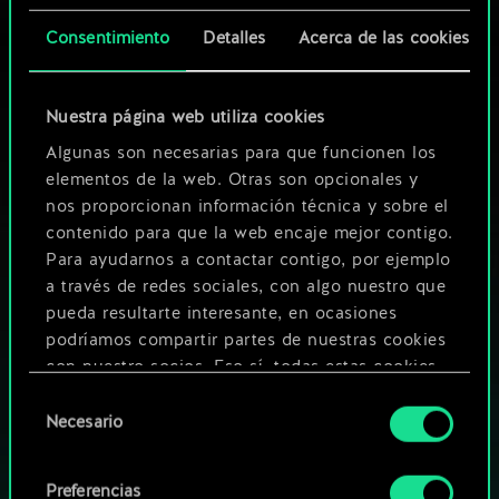
Consentimiento
Detalles
Acerca de las cookies
Nuestra página web utiliza cookies
Algunas son necesarias para que funcionen los
elementos de la web. Otras son opcionales y
nos proporcionan información técnica y sobre el
contenido para que la web encaje mejor contigo.
Para ayudarnos a contactar contigo, por ejemplo
a través de redes sociales, con algo nuestro que
pueda resultarte interesante, en ocasiones
¿QUÉ TAL UNA PARTIDA DE GWENT?
podríamos compartir partes de nuestras cookies
JUEGA GRATIS
con nuestro socios. Eso sí, todas estas cookies
EN PC
opcionales requieren tu autorización.
Selección
Necesario
Este juego ofrece la posibilidad de realizar compras dentro del
de
Encontrarás todos los detalles sobre nuestro uso
juego
consentimiento
de las cookies y podrás modificar tus
JUEGA TAMBIÉN EN:
Preferencias