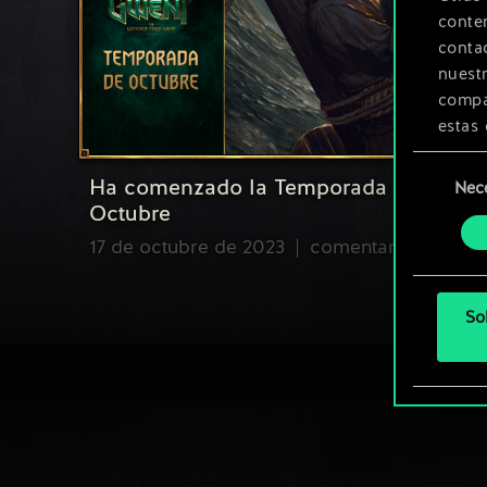
conte
contac
nuest
compar
estas 
Selección
Encont
Ha comenzado la Temporada de
Nec
de
podrás
Octubre
consenti
más a
17 de octubre de 2023
comentarios (0)
So