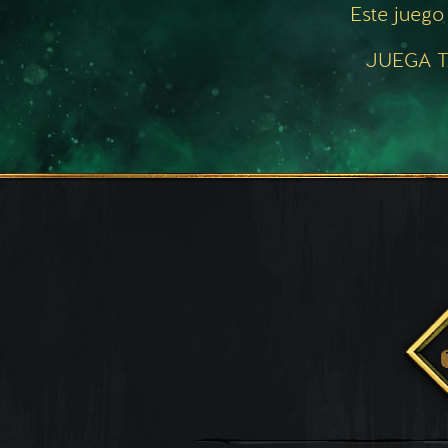
Este juego
JUEGA T