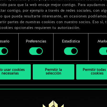
nido para que la web encaje mejor contigo. Para ayudarnos 
tar contigo, por ejemplo a través de redes sociales, con alg
ro que pueda resultarte interesante, en ocasiones podríamos
tir partes de nuestras cookies con nuestro socios. Eso sí, 
cookies opcionales requieren tu autorización.
rarás todos los detalles sobre nuestro uso de las cookies y
Notas del Parche 11.10
esario
Preferencias
Estadística
Marke
 modificar tus preferencias al respecto en el menú «Ajustes
miento
17 de octubre de 2023
comentarios (0)
bajo.
lo usar cookies
Permitir la
Permitir todas 
necesarias
selección
cookies