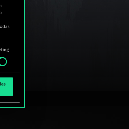
a
o
todas
ting
» de
las