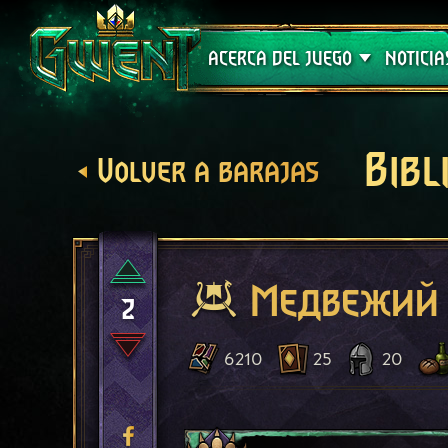
Soporte técnico
ACERCA DEL JUEGO
NOTICIA
Bibl
Volver a barajas
Медвежий 
2
6210
25
20