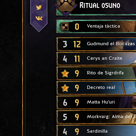
Ritual osuno
0
Ventaja táctica
3
12
Gudmund el Bocazas
4
11
Cerys an Craite
9
Rito de Sigrdrifa
9
Decreto real
6
9
Matta Hu'uri
5
9
Morkvarg: Alma del T
4
9
Sardinilla