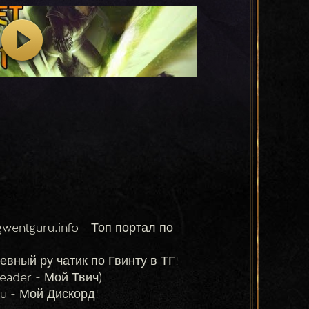
wentguru.info - Топ портал по 
шевный ру чатик по Гвинту в ТГ!
reader - Мой Твич)
u - Мой Дискорд!