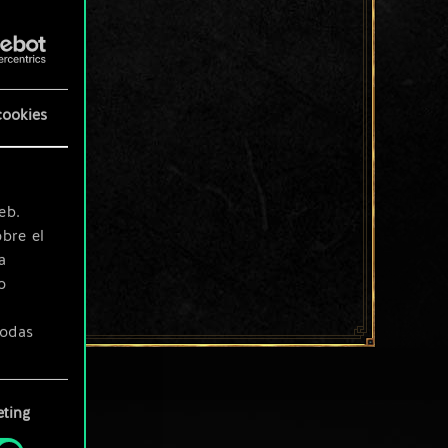
cookies
eb.
bre el
a
o
todas
ting
» de