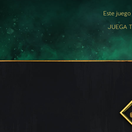
Este juego
JUEGA T