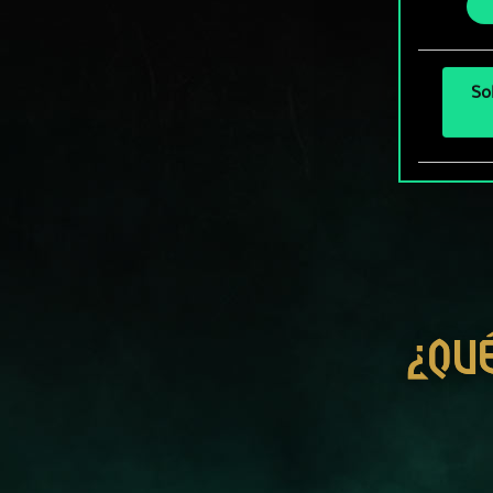
más a
So
¿QU