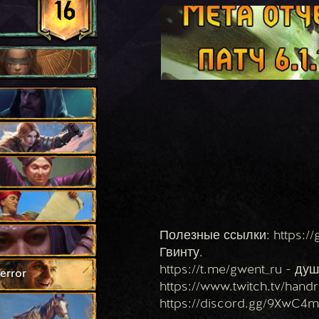
16
Полезные ссылки: https://g
Гвинту.
https://t.me/gwent_ru - ду
error
https://www.twitch.tv/hand
https://discord.gg/9XwC4m