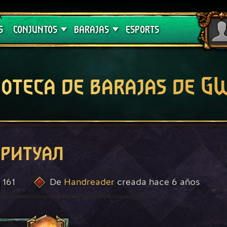
Crimson Curse
Guías de barajas
S
CONJUNTOS
BARAJAS
ESPORTS
ioteca de barajas de 
ритуал
161
Handreader
hace 6 años
De
creada