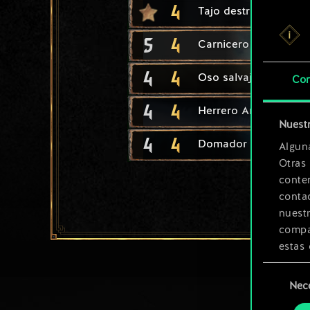
4
Tajo destripador
5
4
Carnicero de Svalblo
4
4
Oso salvaje
Con
4
4
Herrero An Craite
Nuestr
4
4
Domador Tuirseach
Algun
Otras
conte
contac
nuest
compar
estas 
Selección
Encont
Nec
de
podrás
consenti