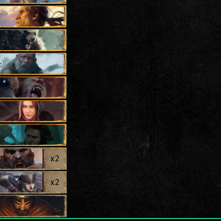
o
x
2
x
2