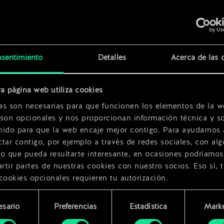
d
x
2
sentimiento
Detalles
Acerca de las 
a página web utiliza cookies
x
2
as son necesarias para que funcionen los elementos de la w
 son opcionales y nos proporcionan información técnica y so
nido para que la web encaje mejor contigo. Para ayudarnos 
tar contigo, por ejemplo a través de redes sociales, con alg
ro que pueda resultarte interesante, en ocasiones podríamos
tir partes de nuestras cookies con nuestro socios. Eso sí, 
cookies opcionales requieren tu autorización.
rarás todos los detalles sobre nuestro uso de las cookies y
esario
Preferencias
Estadística
Marke
 modificar tus preferencias al respecto en el menú «Ajustes
miento