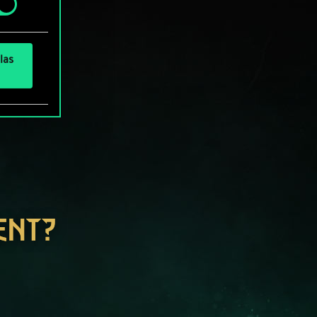
las
ENT?