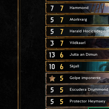
7
7
Hammond
5
7
Morkvarg
5
7
Harald Hocicodeperr
3
7
Vildkaarl
13
6
Jutta an Dimun
10
6
Skjall
5
Golpe imponente
5
5
Escudera Drummond
5
5
Protector Heymaey