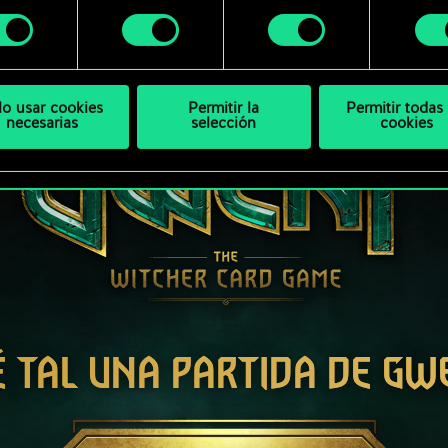
 modificar tus preferencias al respecto en el menú «Ajustes
miento
bajo.
lo usar cookies
Permitir la
Permitir todas 
necesarias
selección
cookies
É TAL UNA PARTIDA DE GW