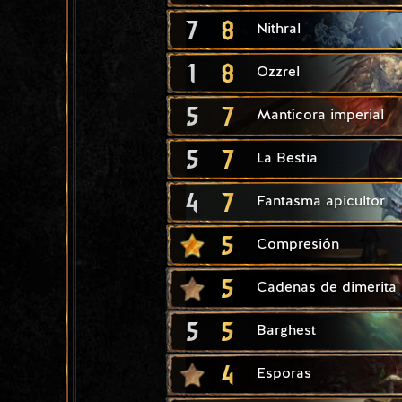
7
8
Nithral
1
8
Ozzrel
5
7
Mantícora imperial
5
7
La Bestia
4
7
Fantasma apicultor
5
Compresión
5
Cadenas de dimerita
5
5
Barghest
4
Esporas