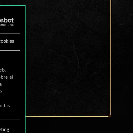
cookies
eb.
bre el
a
o
todas
ting