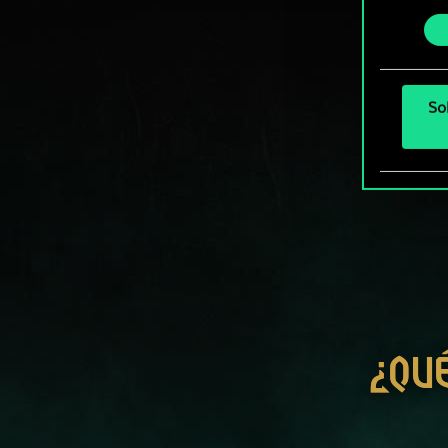
podrás
consenti
más a
So
¿QU