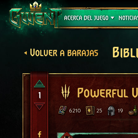
Soporte técnico
ACERCA DEL JUEGO
NOTICIA
Bibl
Volver a barajas
Powerful V
1
6210
25
19