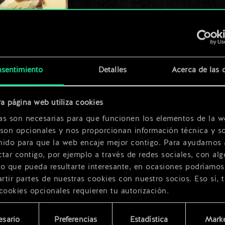
glfar
x
2
x
2
sentimiento
Detalles
Acerca de las 
a página web utiliza cookies
as son necesarias para que funcionen los elementos de la w
 son opcionales y nos proporcionan información técnica y so
nido para que la web encaje mejor contigo. Para ayudarnos 
tar contigo, por ejemplo a través de redes sociales, con alg
ro que pueda resultarte interesante, en ocasiones podríamos
tir partes de nuestras cookies con nuestro socios. Eso sí, 
cookies opcionales requieren tu autorización.
rarás todos los detalles sobre nuestro uso de las cookies y
esario
Preferencias
Estadística
Marke