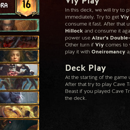
Viy Play
16
ora
In this deck, we will try to p
immediately. Try to get 
Viy
consume it fast. After that u
Hillock
 and consume it agai
power use 
Alzur's Double
Other turn if 
Viy
 comes to 
play it with 
Oneiromancy 
Deck Play
At the starting of the game
After that try to play Cave T
Beast if you played Cave Tro
the deck.
s