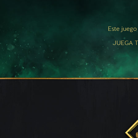
Este juego
JUEGA T