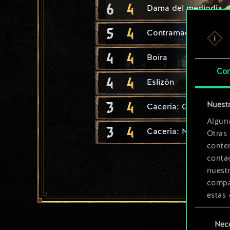
6
4
Dama del mediodía
5
4
Contramaestre del Na
4
4
Boira
Con
4
4
Eslizón
3
4
Nuestr
Cacería: Guerrero
Algun
3
4
Cacería: Navegadora
Otras
conte
contac
nuest
compar
estas 
Selección
Encont
Nec
de