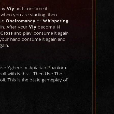
lay 
Viy
 and consume it 
 when you are starting, then 
se 
Oneiromancy
 or 
Whispering 
n. After your 
Viy
 become 14 
-Cross
 and play-consume it again. 
your hand consume it again and 
again. 
 use Yghern or Apiarian Phantom. 
roll with Nithral. Then Use The 
ll. This is the basic gameplay of 