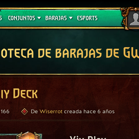
Crimson Curse
Guías de barajas
S
CONJUNTOS
BARAJAS
ESPORTS
ioteca de barajas de 
ıy Deck
166
Wiserrot
hace 6 años
De
creada