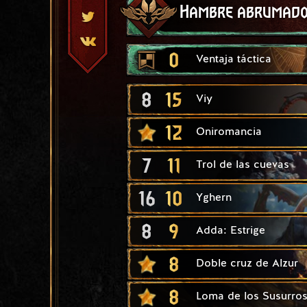
Hambre abrumad
0
Ventaja táctica
8
15
Viy
12
Oniromancia
7
11
Trol de las cuevas
16
10
Yghern
8
9
Adda: Estrige
8
Doble cruz de Alzur
8
Loma de los Susurro