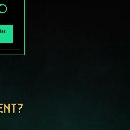
» de
las
ENT?