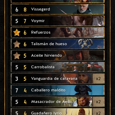
6
8
Vissegerd
5
7
Voymir
6
Refuerzos
6
Talismán de hueso
5
Aceite hirviendo
5
5
Carrobalista
3
5
x
2
Vanguardia de caravana
7
4
Caballero maldito
5
4
x
2
Masacrador de Aedirn
5
4
x
2
Guadañero lyrio