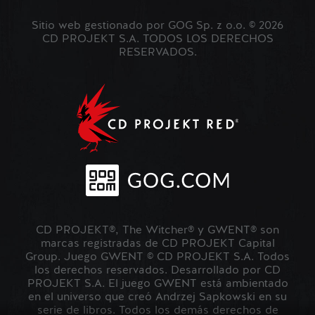
Sitio web gestionado por GOG Sp. z o.o. © 2026
CD PROJEKT S.A. TODOS LOS DERECHOS
RESERVADOS.
CD PROJEKT®, The Witcher® y GWENT® son
marcas registradas de CD PROJEKT Capital
Group. Juego GWENT © CD PROJEKT S.A. Todos
los derechos reservados. Desarrollado por CD
PROJEKT S.A. El juego GWENT está ambientado
en el universo que creó Andrzej Sapkowski en su
serie de libros. Todos los demás derechos de