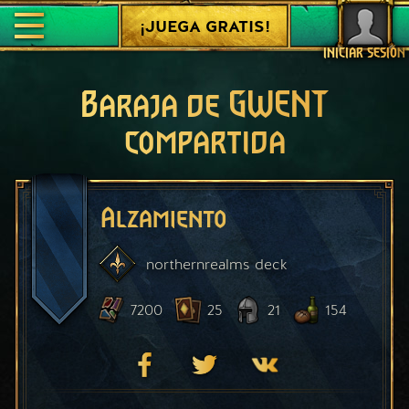
¡JUEGA GRATIS!
INICIAR SESIÓN
Baraja de GWENT
compartida
Alzamiento
northernrealms
deck
7200
25
21
154