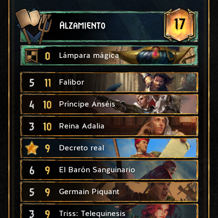
17
Alzamiento
0
Lámpara mágica
5
11
Falibor
4
10
Príncipe Anséis
3
10
Reina Adalia
9
Decreto real
6
9
El Barón Sanguinario
5
9
Germain Piquant
3
9
Triss: Telequinesis