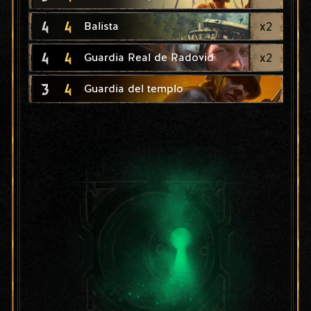
4
4
x
2
Balista
4
4
x
2
Guardia Real de Radovid
3
4
Guardia del templo