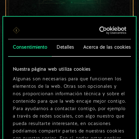
Por ahora, solo es
un conjunto de
cartas compartido.
Consentimiento
Detalles
Acerca de las cookies
¡Pero puede llegar a
Nuestra página web utiliza cookies
ser mucho más!
Algunas son necesarias para que funcionen los
elementos de la web. Otras son opcionales y
nos proporcionan información técnica y sobre el
Poner nombre a esta baraja y crear
contenido para que la web encaje mejor contigo.
una guía
Para ayudarnos a contactar contigo, por ejemplo
a través de redes sociales, con algo nuestro que
pueda resultarte interesante, en ocasiones
Editar baraja
podríamos compartir partes de nuestras cookies
con nuestro socios. Eso sí, todas estas cookies