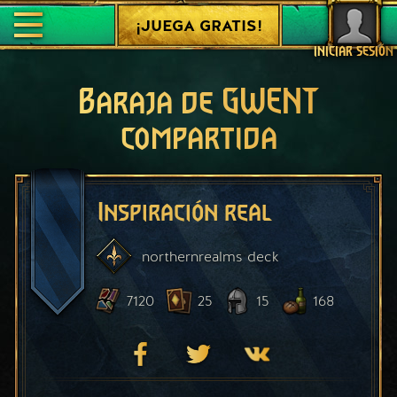
¡JUEGA GRATIS!
INICIAR SESIÓN
Baraja de GWENT
compartida
Inspiración real
northernrealms
deck
7120
25
15
168