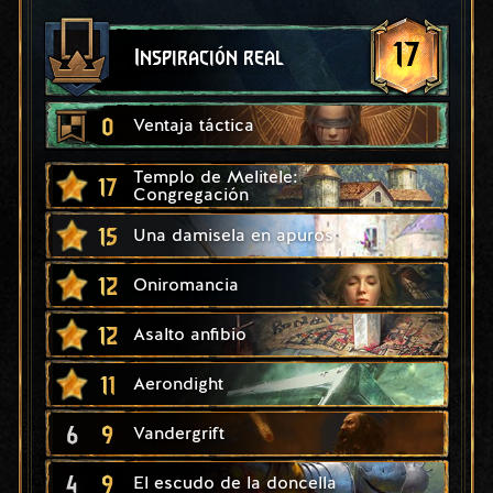
17
Inspiración real
0
Ventaja táctica
Templo de Melitele:
17
Congregación
15
Una damisela en apuros
12
Oniromancia
12
Asalto anfibio
11
Aerondight
6
9
Vandergrift
4
9
El escudo de la doncella