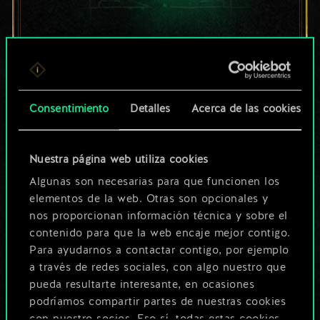
Por ahora, solo es
un conjunto de
cartas compartido.
Consentimiento
Detalles
Acerca de las cookies
¡Pero puede llegar a
Nuestra página web utiliza cookies
ser mucho más!
Algunas son necesarias para que funcionen los
elementos de la web. Otras son opcionales y
nos proporcionan información técnica y sobre el
Poner nombre a esta baraja y crear
contenido para que la web encaje mejor contigo.
una guía
Para ayudarnos a contactar contigo, por ejemplo
a través de redes sociales, con algo nuestro que
pueda resultarte interesante, en ocasiones
Editar baraja
podríamos compartir partes de nuestras cookies
con nuestro socios. Eso sí, todas estas cookies