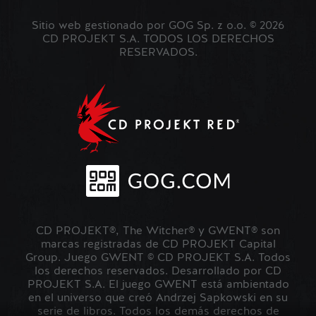
Sitio web gestionado por GOG Sp. z o.o. © 2026
CD PROJEKT S.A. TODOS LOS DERECHOS
RESERVADOS.
CD PROJEKT®, The Witcher® y GWENT® son
marcas registradas de CD PROJEKT Capital
Group. Juego GWENT © CD PROJEKT S.A. Todos
los derechos reservados. Desarrollado por CD
PROJEKT S.A. El juego GWENT está ambientado
en el universo que creó Andrzej Sapkowski en su
serie de libros. Todos los demás derechos de