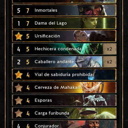
5
7
Inmortales
1
7
Dama del Lago
5
Ursificación
4
5
x
2
Hechicera condenada
2
5
x
2
Caballero andante
4
Vial de sabiduría prohibida
4
Cerveza de Mahakam
4
Esporas
4
Carga furibunda
4
4
Conjurador