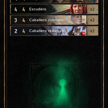
4
4
x
2
Escudero
3
4
x
2
Caballero cintriano
2
4
x
2
Caballero redaniano