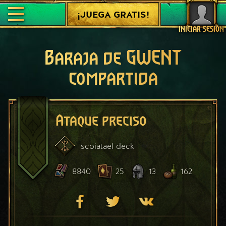
¡JUEGA GRATIS!
INICIAR SESIÓN
Baraja de GWENT
compartida
Ataque preciso
scoiatael
deck
8840
25
13
162