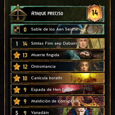
14
Ataque preciso
0
Sable de los Aen Seidhe
1
14
Simlas Finn aep Dabairr
13
Muerte fingida
12
Oniromancia
10
Canícula korathi
9
Espada de Hen Gaidth
9
Maldición de corrupción
5
9
Vanadáin