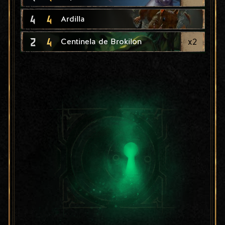
4
4
Ardilla
2
4
x
2
Centinela de Brokilon