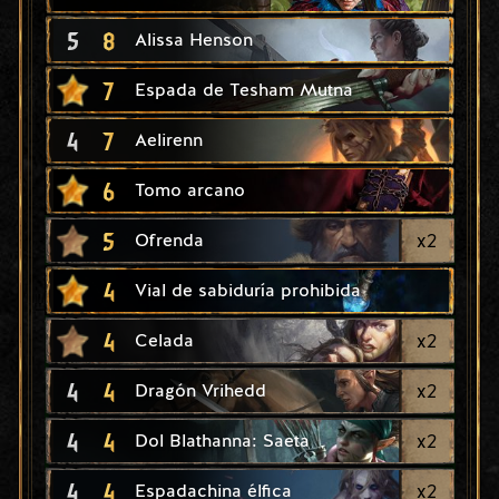
5
8
Alissa Henson
7
Espada de Tesham Mutna
4
7
Aelirenn
6
Tomo arcano
5
x
2
Ofrenda
4
Vial de sabiduría prohibida
4
x
2
Celada
4
4
x
2
Dragón Vrihedd
4
4
x
2
Dol Blathanna: Saeta
4
4
x
2
Espadachina élfica