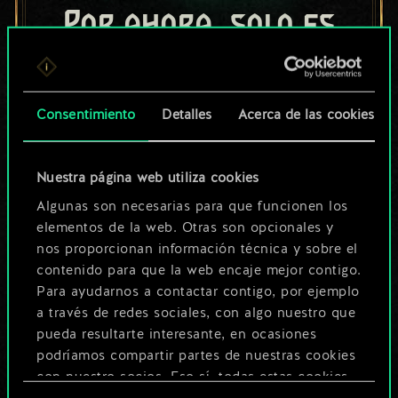
Por ahora, solo es
un conjunto de
cartas compartido.
Consentimiento
Detalles
Acerca de las cookies
¡Pero puede llegar a
ser mucho más!
Nuestra página web utiliza cookies
Algunas son necesarias para que funcionen los
elementos de la web. Otras son opcionales y
Poner nombre a esta baraja y crear
nos proporcionan información técnica y sobre el
una guía
contenido para que la web encaje mejor contigo.
Para ayudarnos a contactar contigo, por ejemplo
a través de redes sociales, con algo nuestro que
Editar baraja
pueda resultarte interesante, en ocasiones
podríamos compartir partes de nuestras cookies
O
con nuestro socios. Eso sí, todas estas cookies