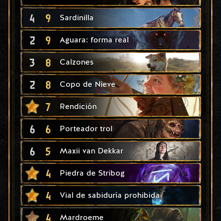
4
9
Sardinilla
2
9
Aguara: forma real
3
8
Calzones
2
8
Copo de Nieve
7
Rendición
6
6
Porteador trol
6
5
Maxii van Dekkar
4
Piedra de Stribog
4
Vial de sabiduría prohibida
4
Mardroeme