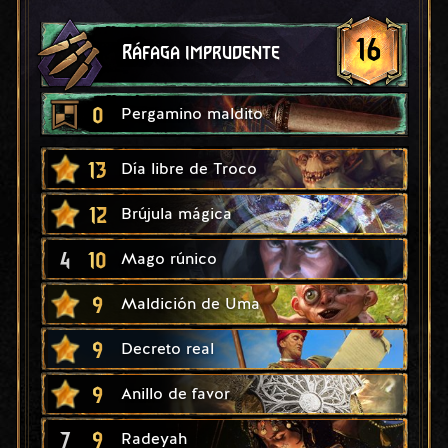
16
Ráfaga imprudente
0
Pergamino maldito
13
Día libre de Troco
12
Brújula mágica
4
10
Mago rúnico
9
Maldición de Uma
9
Decreto real
9
Anillo de favor
7
9
Radeyah