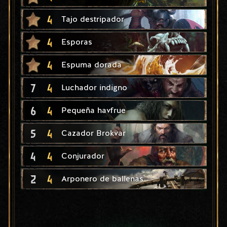
4
Tajo destripador
4
Esporas
4
Espuma dorada
7
4
Luchador indigno
6
4
Pequeña havfrue
5
4
Cazador Brokvar
4
4
Conjurador
2
4
Arponero de ballenas