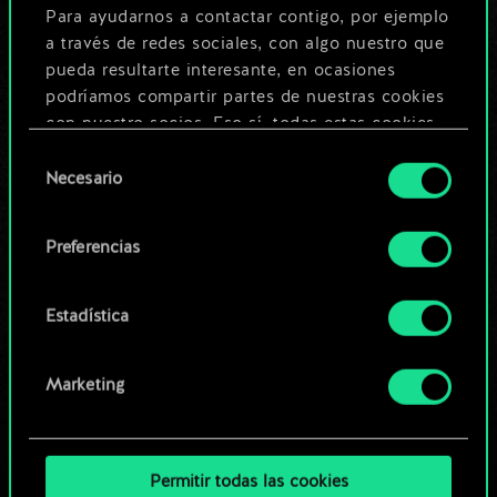
Para ayudarnos a contactar contigo, por ejemplo
ser mucho más!
a través de redes sociales, con algo nuestro que
pueda resultarte interesante, en ocasiones
podríamos compartir partes de nuestras cookies
Poner nombre a esta baraja y crear
con nuestro socios. Eso sí, todas estas cookies
una guía
opcionales requieren tu autorización.
Selección
Necesario
de
Encontrarás todos los detalles sobre nuestro uso
Editar baraja
consentimiento
de las cookies y podrás modificar tus
Preferencias
preferencias al respecto en el menú «Ajustes» de
O
más abajo.
Estadística
Explorar las barajas de la
comunidad
Marketing
Permitir todas las cookies