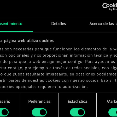
x
2
sentimiento
Detalles
Acerca de las 
a página web utiliza cookies
x
2
as son necesarias para que funcionen los elementos de la w
 son opcionales y nos proporcionan información técnica y so
nido para que la web encaje mejor contigo. Para ayudarnos 
tar contigo, por ejemplo a través de redes sociales, con alg
ro que pueda resultarte interesante, en ocasiones podríamos
tir partes de nuestras cookies con nuestro socios. Eso sí, 
cookies opcionales requieren tu autorización.
rarás todos los detalles sobre nuestro uso de las cookies y
esario
Preferencias
Estadística
Marke
 modificar tus preferencias al respecto en el menú «Ajustes
miento
bajo.