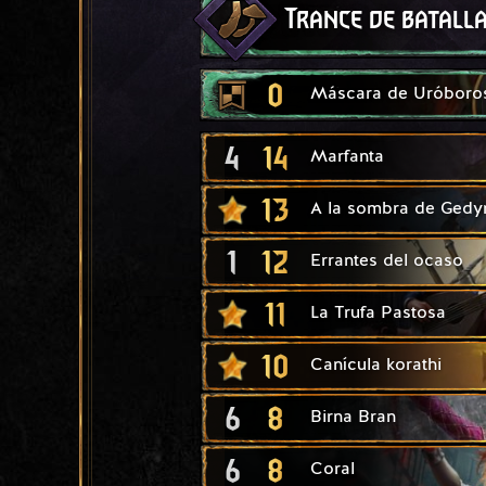
Trance de batall
0
Máscara de Uróboro
4
14
Marfanta
13
A la sombra de Gedy
1
12
Errantes del ocaso
11
La Trufa Pastosa
10
Canícula korathi
6
8
Birna Bran
6
8
Coral