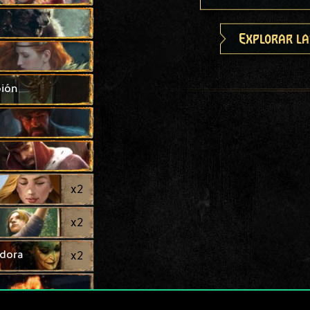
Explorar la
pión
x
2
x
2
adora
x
2