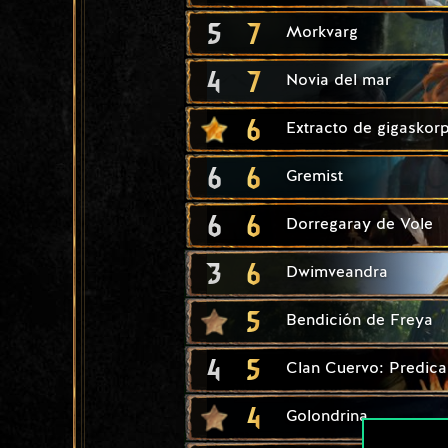
5
7
Morkvarg
4
7
Novia del mar
6
Extracto de gigaskor
6
6
Gremist
6
6
Dorregaray de Vole
3
6
Dwimveandra
5
Bendición de Freya
4
5
Clan Cuervo: Predic
4
Golondrina