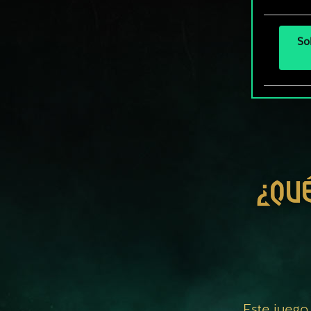
So
¿QU
Este juego