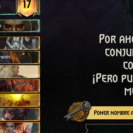
17
a
s
Por ah
conju
neith
c
¡Pero pu
m
Poner nombre a