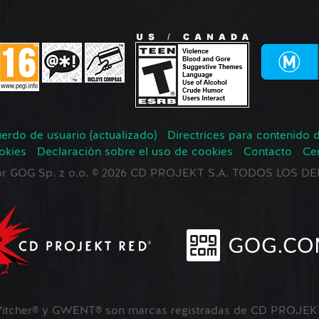
erdo de usuario (actualizado)
Directrices para contenido 
okies
Declaración sobre el uso de cookies
Contacto
Ce
 por GOG Sp. z o.o. © 2026 CD PROJEKT S.A. TODOS LOS
tcher® y GWENT® son marcas registradas de CD PROJEKT 