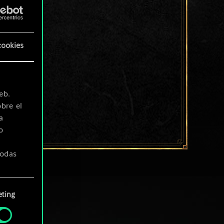
cookies
eb.
bre el
a
o
todas
ting
» de