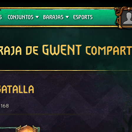
Crimson Curse
Guías de barajas
S
CONJUNTOS
BARAJAS
ESPORTS
raja de GWENT compart
batalla
168