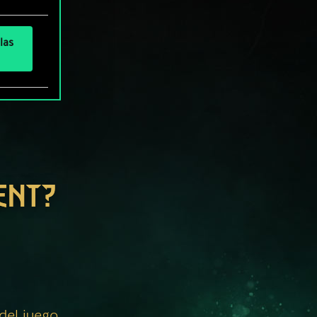
las
ENT?
 del juego