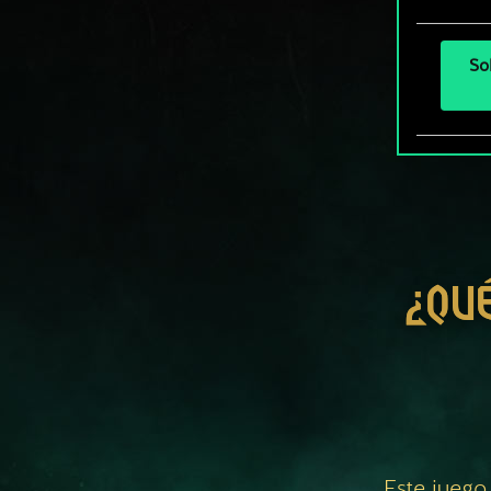
So
¿QU
Este juego