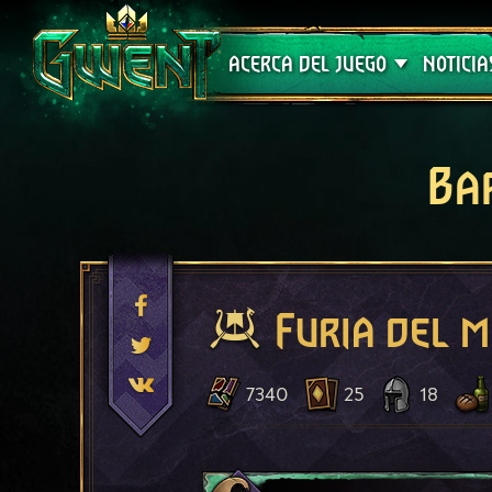
Soporte técnico
ACERCA DEL JUEGO
NOTICIA
Ba
Furia del 
7340
25
18