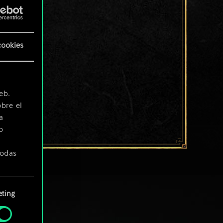
cookies
eb.
bre el
a
o
todas
ting
» de