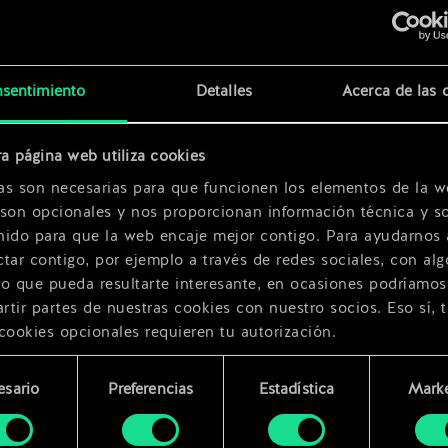
d
x
2
sentimiento
Detalles
Acerca de las 
x
2
a página web utiliza cookies
r
x
2
as son necesarias para que funcionen los elementos de la w
 son opcionales y nos proporcionan información técnica y so
nido para que la web encaje mejor contigo. Para ayudarnos 
tar contigo, por ejemplo a través de redes sociales, con alg
ro que pueda resultarte interesante, en ocasiones podríamos
tir partes de nuestras cookies con nuestro socios. Eso sí, 
cookies opcionales requieren tu autorización.
rarás todos los detalles sobre nuestro uso de las cookies y
esario
Preferencias
Estadística
Marke
 modificar tus preferencias al respecto en el menú «Ajustes
miento
bajo.