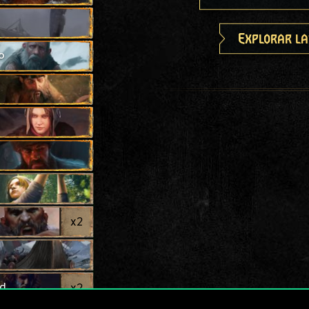
Explorar la
o
x
2
od
x
2