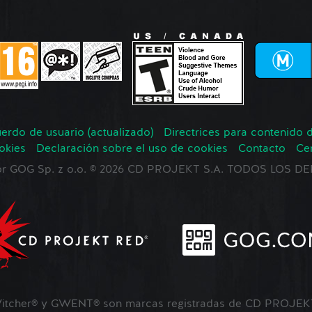
erdo de usuario (actualizado)
Directrices para contenido 
okies
Declaración sobre el uso de cookies
Contacto
Ce
 por GOG Sp. z o.o. © 2026 CD PROJEKT S.A. TODOS LOS
tcher® y GWENT® son marcas registradas de CD PROJEKT 