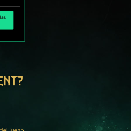
las
ENT?
 del juego