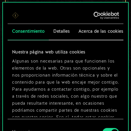
un conjunto de
cartas compartido.
¡Pero puede llegar a
Consentimiento
Detalles
Acerca de las cookies
ser mucho más!
Nuestra página web utiliza cookies
Algunas son necesarias para que funcionen los
Poner nombre a esta baraja y crear
elementos de la web. Otras son opcionales y
nos proporcionan información técnica y sobre el
una guía
contenido para que la web encaje mejor contigo.
Para ayudarnos a contactar contigo, por ejemplo
Editar baraja
a través de redes sociales, con algo nuestro que
pueda resultarte interesante, en ocasiones
podríamos compartir partes de nuestras cookies
O
con nuestro socios. Eso sí, todas estas cookies
opcionales requieren tu autorización.
Selección
Explorar las barajas de la