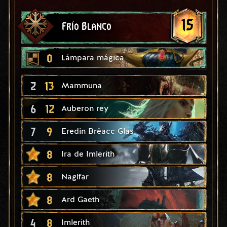
15
Frío Blanco
0
Lámpara mágica
2
13
Mammuna
6
12
Auberon rey
7
9
Eredin Bréacc Glas
8
Ira de Imlerith
8
Naglfar
8
Ard Gaeth
4
8
Imlerith