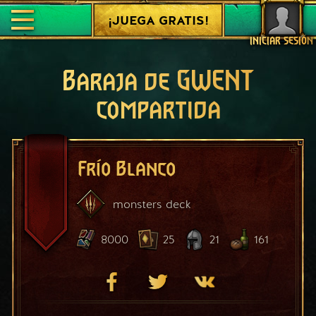
¡JUEGA GRATIS!
INICIAR SESIÓN
Baraja de GWENT
compartida
Frío Blanco
monsters
deck
8000
25
21
161