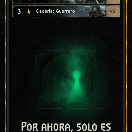
3
4
x
2
Cacería: Guerrero
Por ahora, solo es