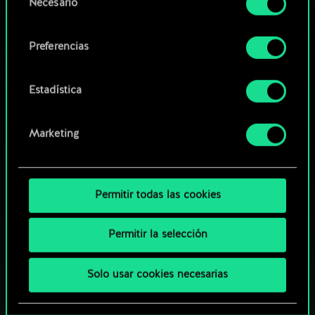
Necesario
de
comunidad
Encontrarás todos los detalles sobre nuestro uso
consentimiento
de las cookies y podrás modificar tus
Preferencias
preferencias al respecto en el menú «Ajustes» de
más abajo.
Estadística
Marketing
Permitir todas las cookies
Permitir la selección
Solo usar cookies necesarias
¿QUÉ TAL UNA PARTIDA DE GWENT?