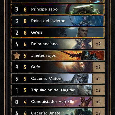
3
8
Príncipe sapo
3
8
Reina del invierno
2
8
Ge'els
4
6
x
2
Boira anciano
5
Jinetes rojos
9
5
x
2
Grifo
5
5
x
2
Cacería: Matón
1
5
x
2
Tripulación del Naglfar
8
4
x
2
Conquistador Aen Elle
4
4
x
2
Cacería: Jinete