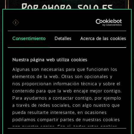
Por ahora, solo es
un conjunto de
cartas compartido.
Consentimiento
Detalles
Acerca de las cookies
¡Pero puede llegar a
ser mucho más!
Nuestra página web utiliza cookies
Algunas son necesarias para que funcionen los
elementos de la web. Otras son opcionales y
Poner nombre a esta baraja y crear
nos proporcionan información técnica y sobre el
una guía
contenido para que la web encaje mejor contigo.
Para ayudarnos a contactar contigo, por ejemplo
a través de redes sociales, con algo nuestro que
Editar baraja
pueda resultarte interesante, en ocasiones
podríamos compartir partes de nuestras cookies
O
con nuestro socios. Eso sí, todas estas cookies