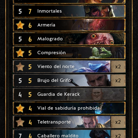
5
7
Inmortales
6
Armería
5
6
Malogrado
5
Compresión
5
x
2
Viento del norte
5
5
x
2
Brujo del Grifo
4
5
Guardia de Kerack
4
Vial de sabiduría prohibida
4
x
2
Teletransporte
7
4
x
2
Caballero maldito