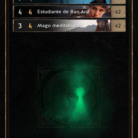
4
4
x
2
Estudiante de Ban Ard
3
4
x
2
Mago meditabundo