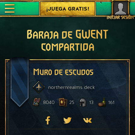
¡JUEGA GRATIS!
INICIAR SESIÓN
Baraja de GWENT
compartida
Muro de escudos
northernrealms
deck
8040
25
13
161