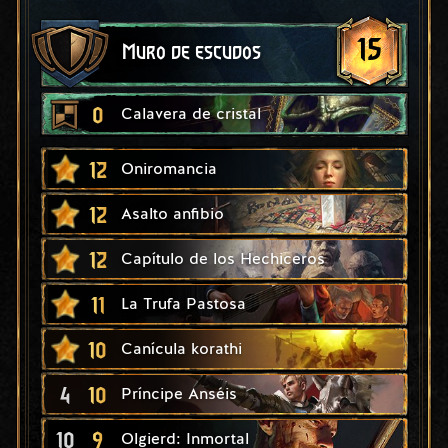
15
Muro de escudos
0
Calavera de cristal
12
Oniromancia
12
Asalto anfibio
12
Capítulo de los Hechiceros
11
La Trufa Pastosa
10
Canícula korathi
4
10
Príncipe Anséis
10
9
Olgierd: Inmortal