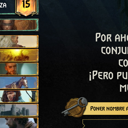
15
za
Por ah
conju
c
¡Pero pu
m
Poner nombre a