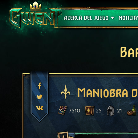
Soporte técnico
ACERCA DEL JUEGO
NOTICIA
Ba
Maniobra d
7510
25
21