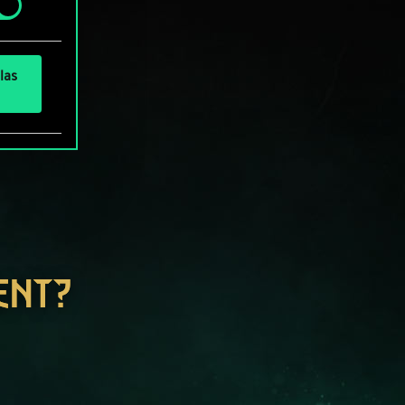
las
ENT?