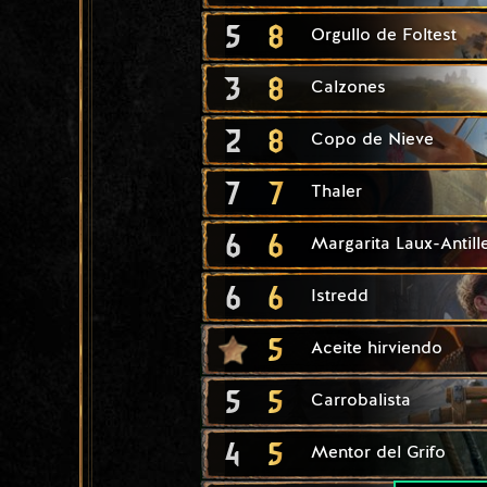
5
8
Orgullo de Foltest
3
8
Calzones
2
8
Copo de Nieve
7
7
Thaler
6
6
Margarita Laux-Antill
6
6
Istredd
5
Aceite hirviendo
5
5
Carrobalista
4
5
Mentor del Grifo