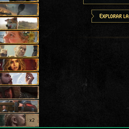
Explorar la
e
x
2