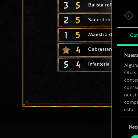
3
5
Balista reforzada
2
5
Sacerdotisa itinerant
1
5
Maestro de asedios
Con
4
Cabrestante
Nuestr
5
4
Infantería de Tridam
Algun
Otras
conte
contac
nuest
compar
estas 
Selección
Encont
Nec
de
podrás
consenti