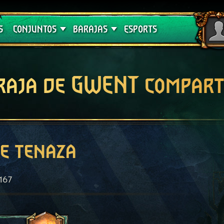
Crimson Curse
Guías de barajas
S
CONJUNTOS
BARAJAS
ESPORTS
raja de GWENT compart
e tenaza
167