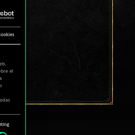
cookies
eb.
bre el
a
o
todas
ting
» de