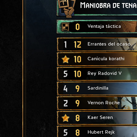
Maniobra de tena
0
Ventaja táctica
1
12
Errantes del ocaso
10
Canícula korathi
5
10
Rey Radovid V
4
9
Sardinilla
2
9
Vernon Roche
8
Kaer Seren
5
8
Hubert Rejk