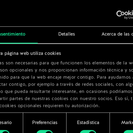
x
2
e
x
2
x
2
sentimiento
Detalles
Acerca de las 
a página web utiliza cookies
as son necesarias para que funcionen los elementos de la w
 son opcionales y nos proporcionan información técnica y so
nido para que la web encaje mejor contigo. Para ayudarnos 
tar contigo, por ejemplo a través de redes sociales, con alg
ro que pueda resultarte interesante, en ocasiones podríamos
tir partes de nuestras cookies con nuestro socios. Eso sí, 
cookies opcionales requieren tu autorización.
rarás todos los detalles sobre nuestro uso de las cookies y
esario
Preferencias
Estadística
Marke
 modificar tus preferencias al respecto en el menú «Ajustes
miento