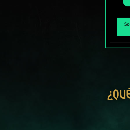
más a
So
¿QU