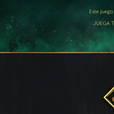
Este juego
JUEGA T