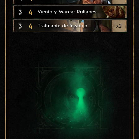
3
4
Viento y Marea: Rufianes
3
4
x
2
Traficante de fisstech