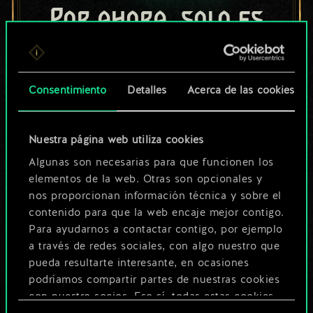
Por ahora, solo es
un conjunto de
cartas compartido.
Consentimiento
Detalles
Acerca de las cookies
¡Pero puede llegar a
ser mucho más!
Nuestra página web utiliza cookies
Algunas son necesarias para que funcionen los
elementos de la web. Otras son opcionales y
Poner nombre a esta baraja y crear
nos proporcionan información técnica y sobre el
una guía
contenido para que la web encaje mejor contigo.
Para ayudarnos a contactar contigo, por ejemplo
a través de redes sociales, con algo nuestro que
Editar baraja
pueda resultarte interesante, en ocasiones
podríamos compartir partes de nuestras cookies
O
con nuestro socios. Eso sí, todas estas cookies