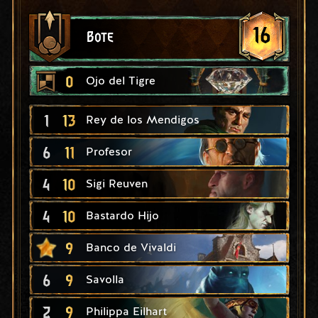
16
Bote
0
Ojo del Tigre
1
13
Rey de los Mendigos
6
11
Profesor
4
10
Sigi Reuven
4
10
Bastardo Hijo
9
Banco de Vivaldi
6
9
Savolla
2
9
Philippa Eilhart