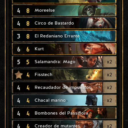
4
8
Moreelse
4
8
Circo de Bastardo
3
8
El Redaniano Errante
6
6
Kurt
5
5
x
2
Salamandra: Mago
4
x
2
Fisstech
4
4
x
2
Recaudador de impuestos
4
4
x
2
Chacal marino
4
4
Bombones del Passiflora
4
4
x
2
Creador de mutantes