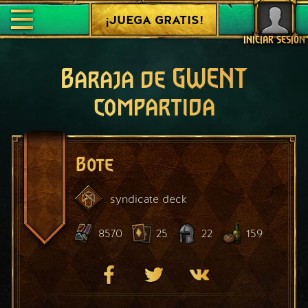
¡JUEGA GRATIS!
INICIAR SESIÓN
Baraja de GWENT
compartida
Bote
syndicate
deck
8570
25
22
159