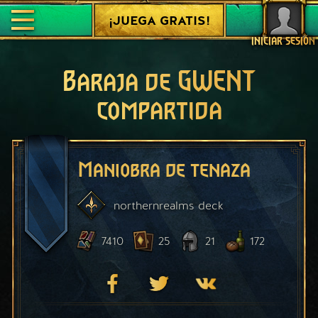
¡JUEGA GRATIS!
INICIAR SESIÓN
Baraja de GWENT
compartida
Maniobra de tenaza
northernrealms
deck
7410
25
21
172