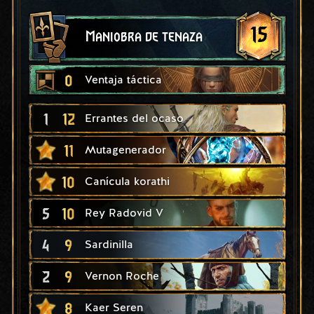
15
Maniobra de tenaza
0
Ventaja táctica
1
12
Errantes del ocaso
11
Mutagenerador
10
Canícula korathi
5
10
Rey Radovid V
4
9
Sardinilla
2
9
Vernon Roche
8
Kaer Seren