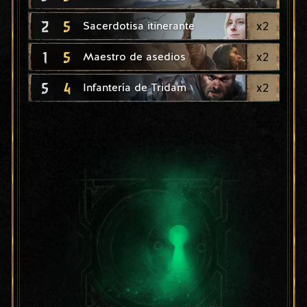
2
5
x
2
Sacerdotisa itinerante
1
5
x
2
Maestro de asedios
5
4
x
2
Infantería de Tridam