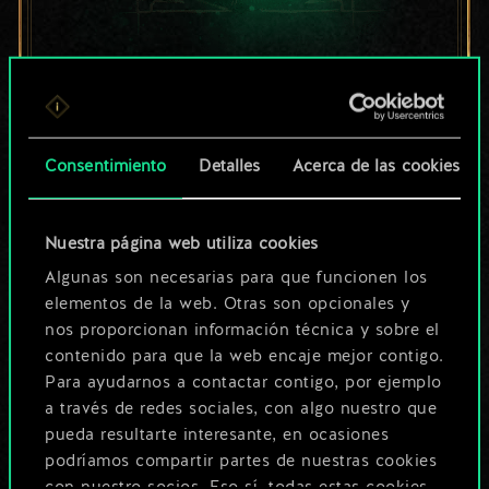
Por ahora, solo es
un conjunto de
cartas compartido.
Consentimiento
Detalles
Acerca de las cookies
¡Pero puede llegar a
Nuestra página web utiliza cookies
ser mucho más!
Algunas son necesarias para que funcionen los
elementos de la web. Otras son opcionales y
nos proporcionan información técnica y sobre el
Poner nombre a esta baraja y crear
contenido para que la web encaje mejor contigo.
una guía
Para ayudarnos a contactar contigo, por ejemplo
a través de redes sociales, con algo nuestro que
pueda resultarte interesante, en ocasiones
Editar baraja
podríamos compartir partes de nuestras cookies
con nuestro socios. Eso sí, todas estas cookies