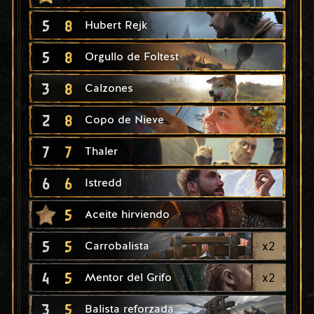
5
8
Hubert Rejk
5
8
Orgullo de Foltest
3
8
Calzones
2
8
Copo de Nieve
7
7
Thaler
6
6
Istredd
5
Aceite hirviendo
5
5
x
2
Carrobalista
4
5
x
2
Mentor del Grifo
3
5
Balista reforzada