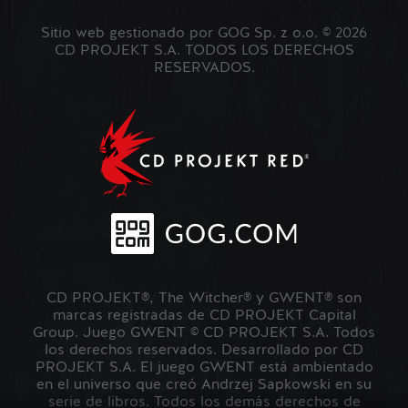
Sitio web gestionado por GOG Sp. z o.o. © 2026
CD PROJEKT S.A. TODOS LOS DERECHOS
RESERVADOS.
CD PROJEKT®, The Witcher® y GWENT® son
marcas registradas de CD PROJEKT Capital
Group. Juego GWENT © CD PROJEKT S.A. Todos
los derechos reservados. Desarrollado por CD
PROJEKT S.A. El juego GWENT está ambientado
en el universo que creó Andrzej Sapkowski en su
serie de libros. Todos los demás derechos de