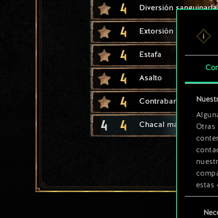
4
Diversión sanguinaria
4
Extorsión
4
Estafa
Con
4
Asalto
4
Nuestr
Contrabando
Algun
4
4
Chacal marino
Otras
conte
contac
nuest
compar
estas 
Selección
Encont
Nec
de