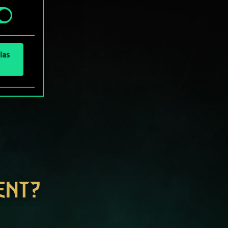
» de
las
ENT?