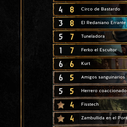
4
8
Circo de Bastardo
3
8
El Redaniano Errante
5
7
Tuneladora
1
7
Ferko el Escultor
6
6
Kurt
6
5
Amigos sanguinarios
5
5
Herrero coaccionado
4
Fisstech
4
Zambullida en el Pon