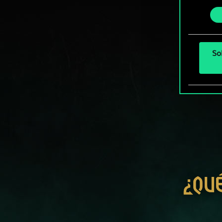
podrás
consenti
más a
So
¿QU