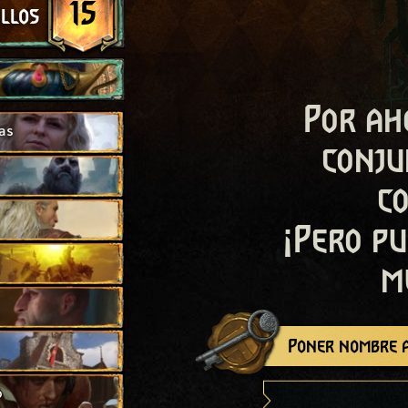
15
illos
Por ah
as
conju
c
¡Pero pu
m
Poner nombre a
o