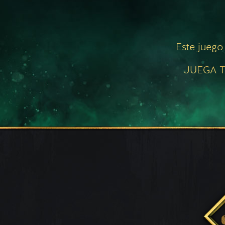
Este juego
JUEGA T