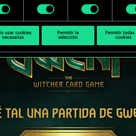
 modificar tus preferencias al respecto en el menú «Ajustes
miento
bajo.
lo usar cookies
Permitir la
Permitir todas 
necesarias
selección
cookies
É TAL UNA PARTIDA DE GW