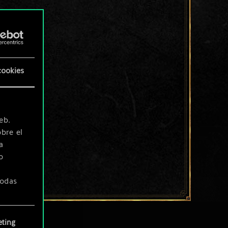
cookies
eb.
bre el
a
o
todas
ting