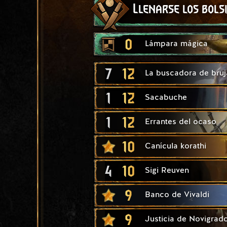
Llenarse los bols
0
Lámpara mágica
7
12
La buscadora de bruj
1
12
Sacabuche
1
12
Errantes del ocaso
10
Canícula korathi
4
10
Sigi Reuven
9
Banco de Vivaldi
9
Justicia de Novigrad