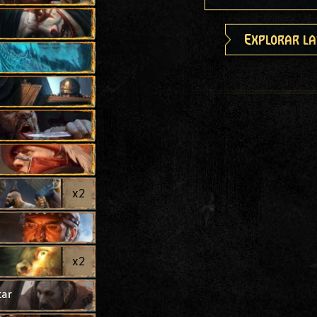
Explorar la
x
2
x
2
tar