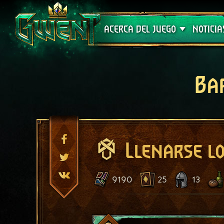
Soporte técnico
ACERCA DEL JUEGO
NOTICIA
Ba
Llenarse lo
9190
25
13