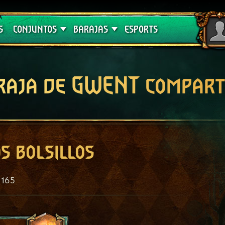
Crimson Curse
Guías de barajas
S
CONJUNTOS
BARAJAS
ESPORTS
raja de GWENT compart
s bolsillos
165