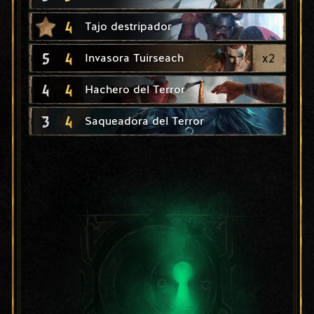
4
Tajo destripador
5
4
x
2
Invasora Tuirseach
4
4
Hachero del Terror
3
4
Saqueadora del Terror