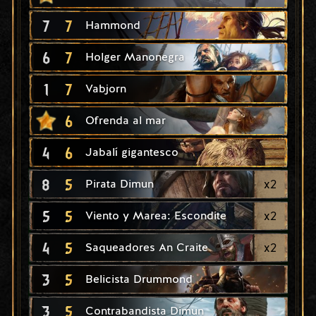
7
7
Hammond
6
7
Holger Manonegra
1
7
Vabjorn
6
Ofrenda al mar
4
6
Jabalí gigantesco
8
5
x
2
Pirata Dimun
5
5
x
2
Viento y Marea: Escondite
4
5
x
2
Saqueadores An Craite
3
5
Belicista Drummond
3
5
Contrabandista Dimun