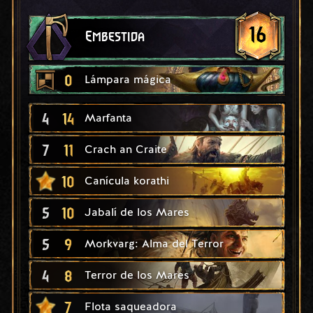
16
Embestida
0
Lámpara mágica
4
14
Marfanta
7
11
Crach an Craite
10
Canícula korathi
5
10
Jabalí de los Mares
5
9
Morkvarg: Alma del Terror
4
8
Terror de los Mares
7
Flota saqueadora