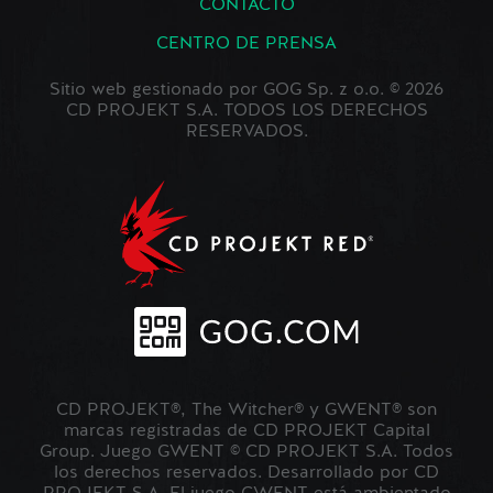
CONTACTO
CENTRO DE PRENSA
Sitio web gestionado por GOG Sp. z o.o. © 2026
CD PROJEKT S.A. TODOS LOS DERECHOS
RESERVADOS.
CD PROJEKT®, The Witcher® y GWENT® son
marcas registradas de CD PROJEKT Capital
Group. Juego GWENT © CD PROJEKT S.A. Todos
los derechos reservados. Desarrollado por CD