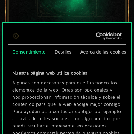
Por ahora, solo es
un conjunto de
Consentimiento
Detalles
Acerca de las cookies
cartas compartido.
¡Pero puede llegar a
Nuestra página web utiliza cookies
Algunas son necesarias para que funcionen los
ser mucho más!
elementos de la web. Otras son opcionales y
nos proporcionan información técnica y sobre el
contenido para que la web encaje mejor contigo.
Poner nombre a esta baraja y crear
Para ayudarnos a contactar contigo, por ejemplo
una guía
a través de redes sociales, con algo nuestro que
pueda resultarte interesante, en ocasiones
podríamos compartir partes de nuestras cookies