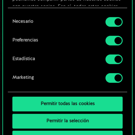
Editar baraja
con nuestro socios. Eso sí, todas estas cookies
opcionales requieren tu autorización.
Selección
O
Necesario
de
Encontrarás todos los detalles sobre nuestro uso
consentimiento
de las cookies y podrás modificar tus
Explorar las barajas de la
Preferencias
preferencias al respecto en el menú «Ajustes» de
comunidad
más abajo.
Estadística
Marketing
Permitir todas las cookies
Permitir la selección