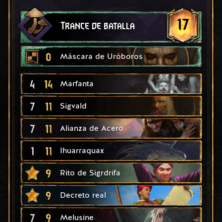
17
Trance de batalla
0
Máscara de Uróboros
4
14
Marfanta
7
11
Sigvald
7
11
Alianza de Acero
1
11
Ihuarraquax
9
Rito de Sigrdrifa
9
Decreto real
7
9
Melusine