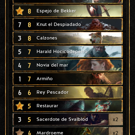
8
Espejo de Bekker
7
8
Knut el Despiadado
3
8
Calzones
5
7
Harald Hocicodeperro
4
7
Novia del mar
1
7
Armiño
6
6
Rey Pescador
5
Restaurar
3
5
x
2
Sacerdote de Svalblod
4
x
2
Mardroeme