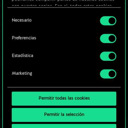
Editar baraja
con nuestro socios. Eso sí, todas estas cookies
opcionales requieren tu autorización.
Selección
O
Necesario
de
Encontrarás todos los detalles sobre nuestro uso
consentimiento
de las cookies y podrás modificar tus
Explorar las barajas de la
Preferencias
preferencias al respecto en el menú «Ajustes» de
comunidad
más abajo.
Estadística
Marketing
Permitir todas las cookies
Permitir la selección