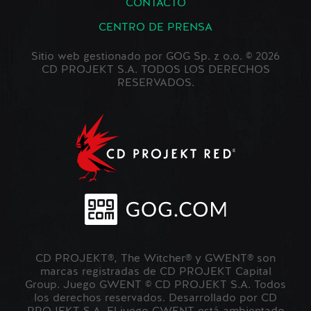
CONTACTO
CENTRO DE PRENSA
Sitio web gestionado por GOG Sp. z o.o. © 2026
CD PROJEKT S.A. TODOS LOS DERECHOS
RESERVADOS.
CD PROJEKT®, The Witcher® y GWENT® son
marcas registradas de CD PROJEKT Capital
Group. Juego GWENT © CD PROJEKT S.A. Todos
los derechos reservados. Desarrollado por CD