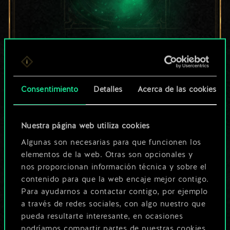
Por ahora, solo es
un conjunto de
Consentimiento
Detalles
Acerca de las cookies
cartas compartido.
¡Pero puede llegar a
Nuestra página web utiliza cookies
Algunas son necesarias para que funcionen los
ser mucho más!
elementos de la web. Otras son opcionales y
nos proporcionan información técnica y sobre el
contenido para que la web encaje mejor contigo.
Poner nombre a esta baraja y crear
Para ayudarnos a contactar contigo, por ejemplo
una guía
a través de redes sociales, con algo nuestro que
pueda resultarte interesante, en ocasiones
podríamos compartir partes de nuestras cookies