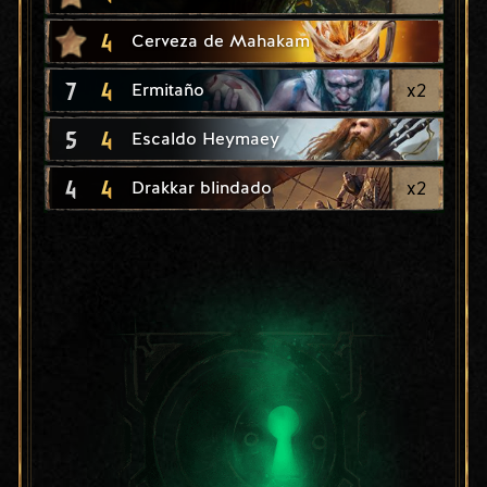
4
Cerveza de Mahakam
7
4
x
2
Ermitaño
5
4
Escaldo Heymaey
4
4
x
2
Drakkar blindado