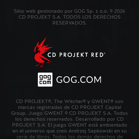
Sitio web gestionado por GOG Sp. z o.o. © 2026
CD PROJEKT S.A. TODOS LOS DERECHOS
RESERVADOS.
CD PROJEKT®, The Witcher® y GWENT® son
marcas registradas de CD PROJEKT Capital
Group. Juego GWENT © CD PROJEKT S.A. Todos
los derechos reservados. Desarrollado por CD
PROJEKT S.A. El juego GWENT está ambientado
en el universo que creó Andrzej Sapkowski en su
serie de libros. Todos los demás derechos de