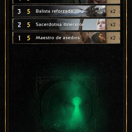
3
5
x
2
Balista reforzada
2
5
x
2
Sacerdotisa itinerante
1
5
x
2
Maestro de asedios