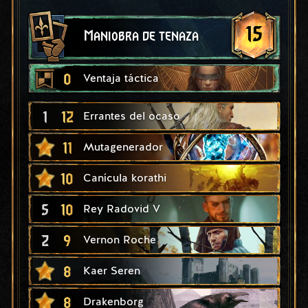
15
Maniobra de tenaza
0
Ventaja táctica
1
12
Errantes del ocaso
11
Mutagenerador
10
Canícula korathi
5
10
Rey Radovid V
2
9
Vernon Roche
8
Kaer Seren
8
Drakenborg