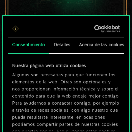
Por ahora, solo es
un conjunto de
cartas compartido.
Consentimiento
Detalles
Acerca de las cookies
¡Pero puede llegar a
Nuestra página web utiliza cookies
ser mucho más!
Algunas son necesarias para que funcionen los
elementos de la web. Otras son opcionales y
nos proporcionan información técnica y sobre el
Poner nombre a esta baraja y crear
contenido para que la web encaje mejor contigo.
una guía
Para ayudarnos a contactar contigo, por ejemplo
a través de redes sociales, con algo nuestro que
pueda resultarte interesante, en ocasiones
Editar baraja
podríamos compartir partes de nuestras cookies
con nuestro socios. Eso sí, todas estas cookies