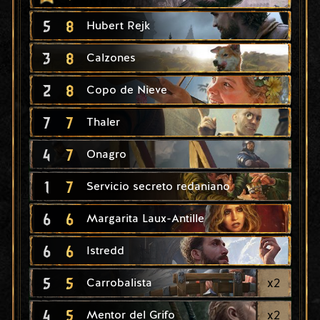
5
8
Hubert Rejk
3
8
Calzones
2
8
Copo de Nieve
7
7
Thaler
4
7
Onagro
1
7
Servicio secreto redaniano
6
6
Margarita Laux-Antille
6
6
Istredd
5
5
x
2
Carrobalista
4
5
x
2
Mentor del Grifo