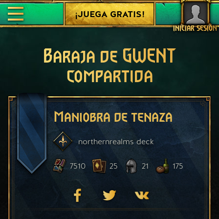
¡JUEGA GRATIS!
INICIAR SESIÓN
Baraja de GWENT
compartida
Maniobra de tenaza
northernrealms
deck
7510
25
21
175