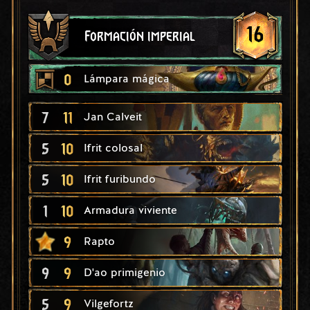
16
Formación imperial
0
Lámpara mágica
7
11
Jan Calveit
5
10
Ifrit colosal
5
10
Ifrit furibundo
1
10
Armadura viviente
9
Rapto
9
9
D'ao primigenio
5
9
Vilgefortz