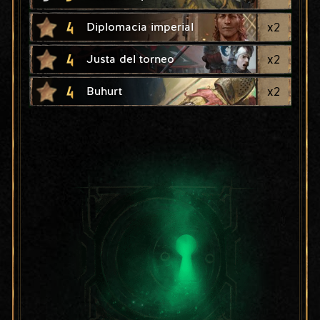
4
x
2
Diplomacia imperial
4
x
2
Justa del torneo
4
x
2
Buhurt