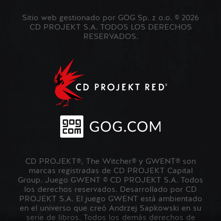
Sitio web gestionado por GOG Sp. z o.o. © 2026
CD PROJEKT S.A. TODOS LOS DERECHOS
RESERVADOS.
CD PROJEKT®, The Witcher® y GWENT® son
marcas registradas de CD PROJEKT Capital
Group. Juego GWENT © CD PROJEKT S.A. Todos
los derechos reservados. Desarrollado por CD
PROJEKT S.A. El juego GWENT está ambientado
en el universo que creó Andrzej Sapkowski en su
serie de libros. Todos los demás derechos de