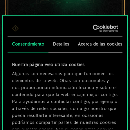
Por ahora, solo es
un conjunto de
cartas compartido.
Consentimiento
Detalles
Acerca de las cookies
¡Pero puede llegar a
Nuestra página web utiliza cookies
ser mucho más!
Algunas son necesarias para que funcionen los
elementos de la web. Otras son opcionales y
nos proporcionan información técnica y sobre el
Poner nombre a esta baraja y crear
contenido para que la web encaje mejor contigo.
una guía
Para ayudarnos a contactar contigo, por ejemplo
a través de redes sociales, con algo nuestro que
pueda resultarte interesante, en ocasiones
Editar baraja
podríamos compartir partes de nuestras cookies
con nuestro socios. Eso sí, todas estas cookies