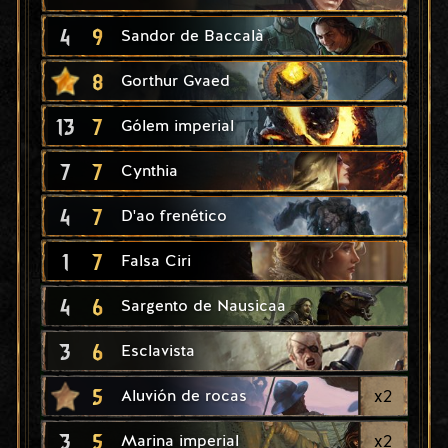
4
9
Sandor de Baccalà
8
Gorthur Gvaed
13
7
Gólem imperial
7
7
Cynthia
4
7
D'ao frenético
1
7
Falsa Ciri
4
6
Sargento de Nausicaa
3
6
Esclavista
5
x
2
Aluvión de rocas
3
5
x
2
Marina imperial