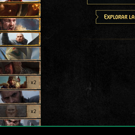
Explorar la
x
2
x
2