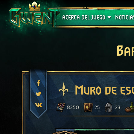
Soporte técnico
ACERCA DEL JUEGO
NOTICIA
Ba
Muro de es
8350
25
23