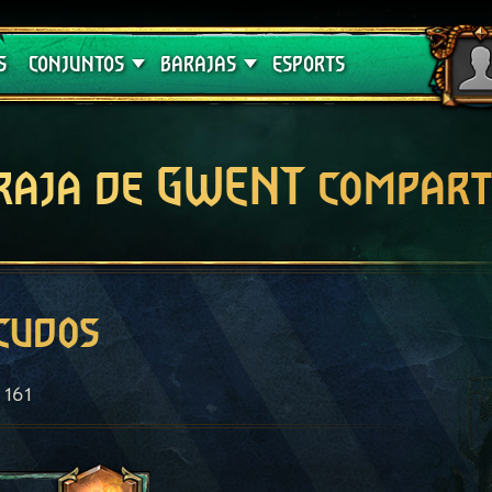
Crimson Curse
Guías de barajas
S
CONJUNTOS
BARAJAS
ESPORTS
raja de GWENT compart
cudos
161