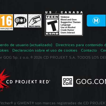
erdo de usuario (actualizado)
Directrices para contenido 
okies
Declaración sobre el uso de cookies
Contacto
Ce
 por GOG Sp. z o.o. © 2026 CD PROJEKT S.A. TODOS LOS
tcher® y GWENT® son marcas registradas de CD PROJEKT 