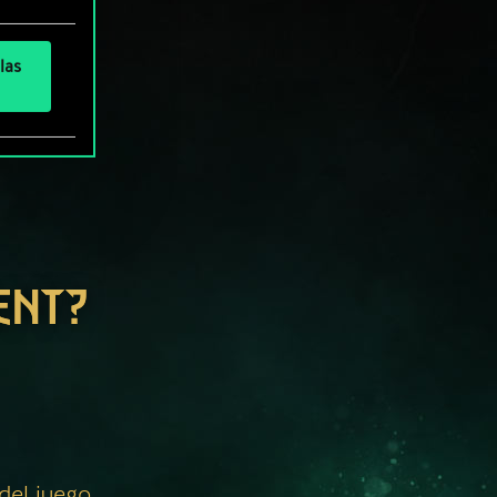
las
ENT?
 del juego