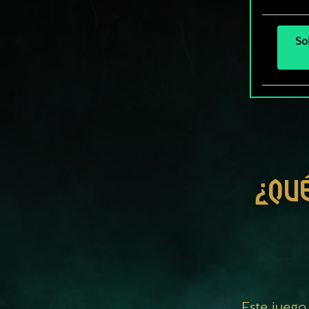
So
¿QU
Este juego