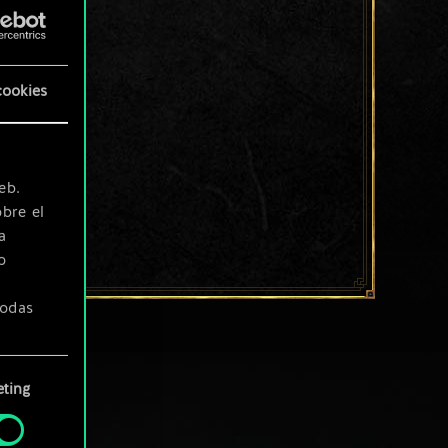
cookies
eb.
bre el
a
o
todas
ting
» de