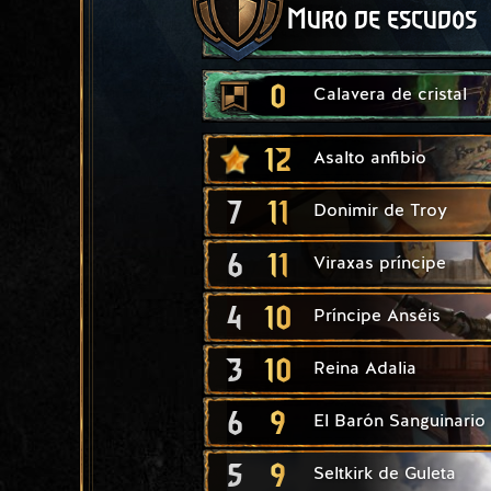
Muro de escudos
0
Calavera de cristal
12
Asalto anfibio
7
11
Donimir de Troy
6
11
Viraxas príncipe
4
10
Príncipe Anséis
3
10
Reina Adalia
6
9
El Barón Sanguinario
5
9
Seltkirk de Guleta