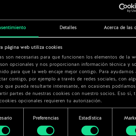
x
2
sentimiento
Detalles
Acerca de las 
ovid
x
2
a página web utiliza cookies
x
2
as son necesarias para que funcionen los elementos de la w
 son opcionales y nos proporcionan información técnica y so
nido para que la web encaje mejor contigo. Para ayudarnos 
tar contigo, por ejemplo a través de redes sociales, con alg
ro que pueda resultarte interesante, en ocasiones podríamos
tir partes de nuestras cookies con nuestro socios. Eso sí, 
cookies opcionales requieren tu autorización.
rarás todos los detalles sobre nuestro uso de las cookies y
esario
Preferencias
Estadística
Marke
 modificar tus preferencias al respecto en el menú «Ajustes
miento
bajo.