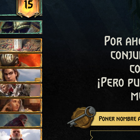
15
Por ah
conju
c
¡Pero pu
m
Poner nombre a