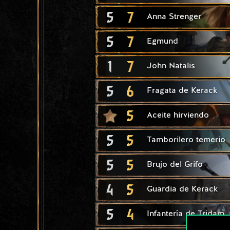
5
7
Anna Strenger
5
7
Egmund
1
7
John Natalis
5
6
Fragata de Kerack
5
Aceite hirviendo
5
5
Tamborilero temerio
5
5
Brujo del Grifo
4
5
Guardia de Kerack
5
4
Infantería de Tridam