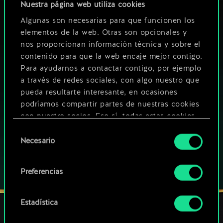
Nuestra página web utiliza cookies
Algunas son necesarias para que funcionen los
elementos de la web. Otras son opcionales y
¿QUÉ TAL UNA PARTIDA DE GWENT?
nos proporcionan información técnica y sobre el
contenido para que la web encaje mejor contigo.
JUEGA GRATIS
EN PC
Para ayudarnos a contactar contigo, por ejemplo
a través de redes sociales, con algo nuestro que
Este juego ofrece la posibilidad de realizar compras dentro del
pueda resultarte interesante, en ocasiones
juego
podríamos compartir partes de nuestras cookies
con nuestro socios. Eso sí, todas estas cookies
JUEGA TAMBIÉN EN:
opcionales requieren tu autorización.
Selección
Necesario
de
Encontrarás todos los detalles sobre nuestro uso
consentimiento
de las cookies y podrás modificar tus
Preferencias
preferencias al respecto en el menú «Ajustes» de
más abajo.
Estadística