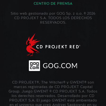
CENTRO DE PRENSA
Sitio web gestionado por GOG Sp. z o.o. © 2026
CD PROJEKT S.A. TODOS LOS DERECHOS
RESERVADOS.
CD PROJEKT®, The Witcher® y GWENT® son
marcas registradas de CD PROJEKT Capital
Group. Juego GWENT © CD PROJEKT S.A. Todos
los derechos reservados. Desarrollado por CD
PROJEKT S.A. El juego GWENT está ambientado
en el universo que creó Andrzej Sapkowski en su