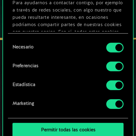
Para ayudarnos a contactar contigo, por ejemplo
a través de redes sociales, con algo nuestro que
pueda resultarte interesante, en ocasiones
podríamos compartir partes de nuestras cookies
con nuestro socios. Eso sí, todas estas cookies
opcionales requieren tu autorización.
Selección
Necesario
de
Encontrarás todos los detalles sobre nuestro uso
consentimiento
de las cookies y podrás modificar tus
MANTENTE CONECTADO
Preferencias
preferencias al respecto en el menú «Ajustes» de
más abajo.
Estadística
Marketing
Permitir todas las cookies