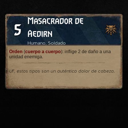
Masacrador de
5
Aedirn
Humano, Soldado
Orden
(
cuerpo a cuerpo
): inflige 2 de daño a una
unidad enemiga.
Uf, estos tipos son un auténtico dolor de cabeza.