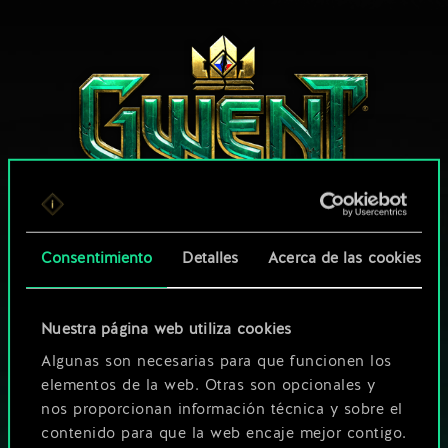
Consentimiento
Detalles
Acerca de las cookies
¿QUÉ TAL UNA PARTIDA DE GWENT?
JUEGA GRATIS
EN PC
Nuestra página web utiliza cookies
Algunas son necesarias para que funcionen los
Este juego ofrece la posibilidad de realizar compras dentro del
elementos de la web. Otras son opcionales y
juego
nos proporcionan información técnica y sobre el
JUEGA TAMBIÉN EN:
contenido para que la web encaje mejor contigo.