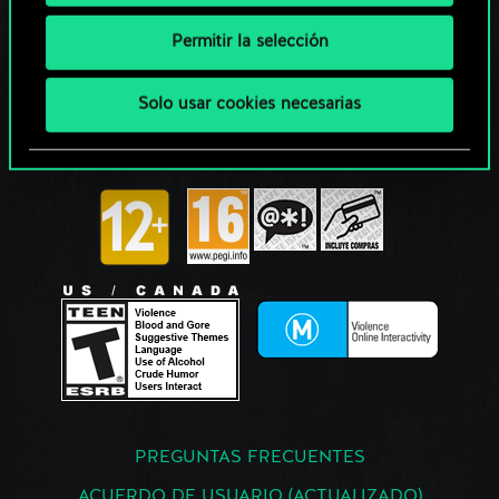
Permitir la selección
Solo usar cookies necesarias
PREGUNTAS FRECUENTES
ACUERDO DE USUARIO (ACTUALIZADO)