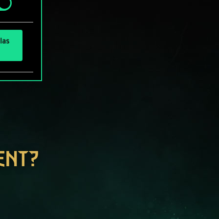
las
ENT?