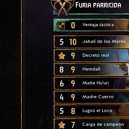
Furia parricida
0
Ventaja táctica
5
10
Jabalí de los Mares
9
Decreto real
8
9
Hemdall
6
9
Matta Hu'uri
4
9
Madre Cuervo
5
8
Lugos el Loco
7
Carga de campeón