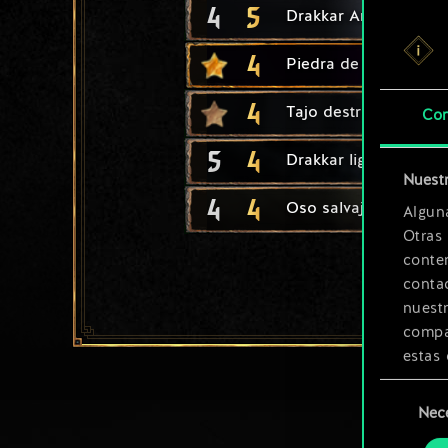
4
5
Drakkar An Craite
4
Piedra de Stribog
4
Tajo destripador
Con
5
4
Drakkar ligero Dimun
Nuestr
4
4
Oso salvaje
Algun
Otras
conte
contac
nuest
compar
estas 
Selección
Encont
Nec
de
podrás
consenti