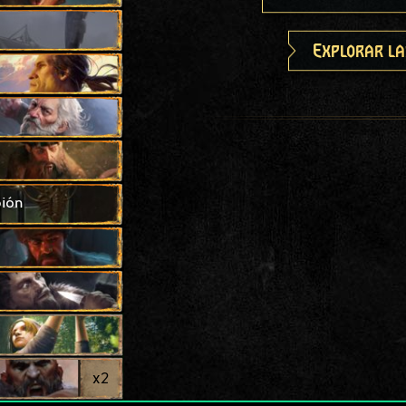
Explorar la
pión
x
2