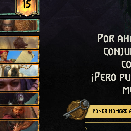
15
Por ah
conju
c
¡Pero pu
m
Poner nombre a