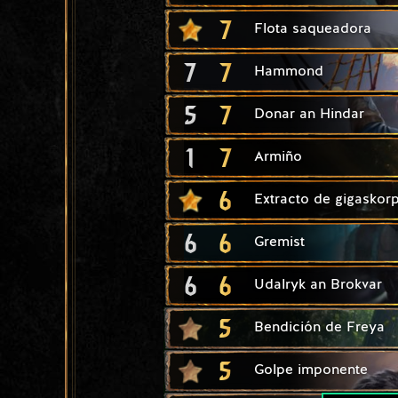
7
Flota saqueadora
7
7
Hammond
5
7
Donar an Hindar
1
7
Armiño
6
Extracto de gigaskor
6
6
Gremist
6
6
Udalryk an Brokvar
5
Bendición de Freya
5
Golpe imponente