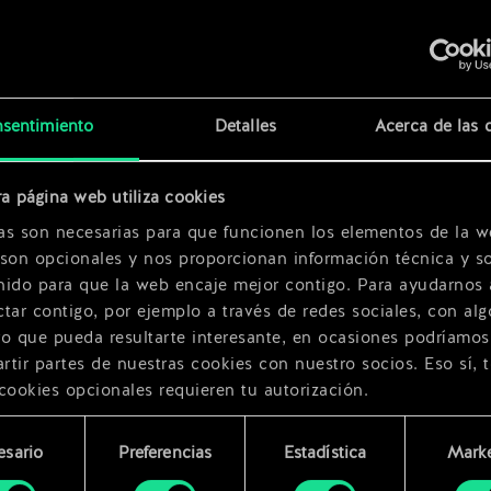
x
2
x
2
sentimiento
Detalles
Acerca de las 
a página web utiliza cookies
x
2
as son necesarias para que funcionen los elementos de la w
 son opcionales y nos proporcionan información técnica y so
nido para que la web encaje mejor contigo. Para ayudarnos 
tar contigo, por ejemplo a través de redes sociales, con alg
ro que pueda resultarte interesante, en ocasiones podríamos
tir partes de nuestras cookies con nuestro socios. Eso sí, 
cookies opcionales requieren tu autorización.
rarás todos los detalles sobre nuestro uso de las cookies y
esario
Preferencias
Estadística
Marke
 modificar tus preferencias al respecto en el menú «Ajustes
miento