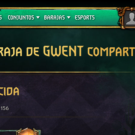
Crimson Curse
Guías de barajas
S
CONJUNTOS
BARAJAS
ESPORTS
raja de GWENT compart
cida
156