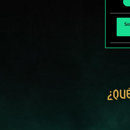
más a
So
¿QU