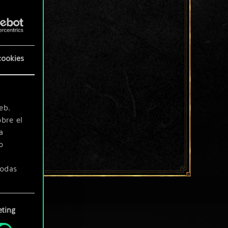
cookies
eb.
bre el
a
o
todas
ting
» de