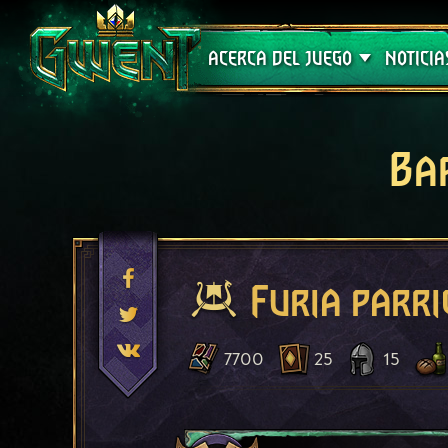
Soporte técnico
ACERCA DEL JUEGO
NOTICIA
Ba
Furia parri
7700
25
15