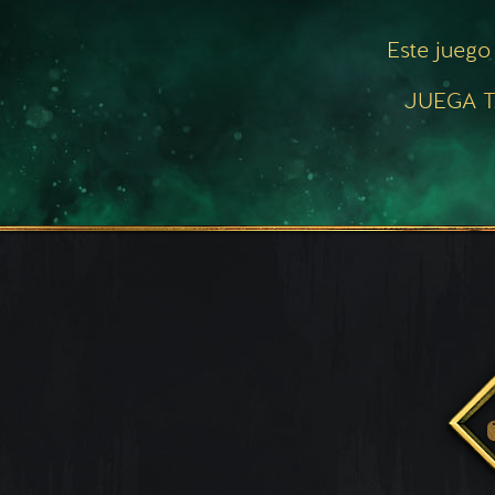
Este juego
JUEGA T