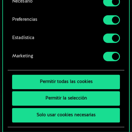
Necesario
de
comunidad
Encontrarás todos los detalles sobre nuestro uso
consentimiento
de las cookies y podrás modificar tus
Preferencias
preferencias al respecto en el menú «Ajustes» de
más abajo.
Estadística
Marketing
Permitir todas las cookies
Permitir la selección
Solo usar cookies necesarias
¿QUÉ TAL UNA PARTIDA DE GWENT?