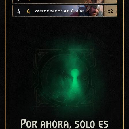
4
4
x
2
Merodeador An Craite
Por ahora, solo es