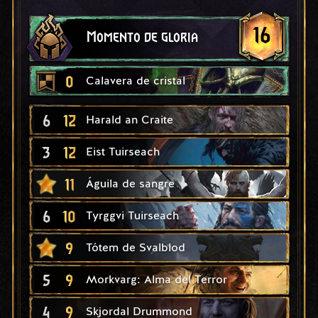
16
Momento de gloria
0
Calavera de cristal
6
12
Harald an Craite
3
12
Eist Tuirseach
11
Águila de sangre
6
10
Tyrggvi Tuirseach
9
Tótem de Svalblod
5
9
Morkvarg: Alma del Terror
4
9
Skjordal Drummond