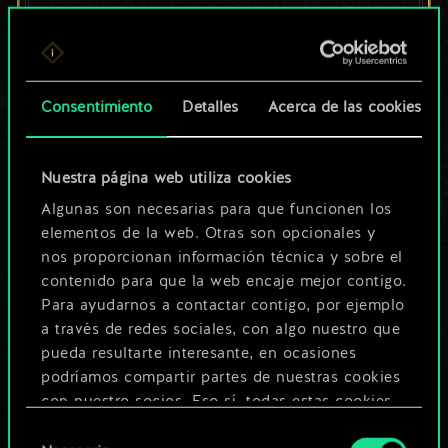
un conjunto de
cartas compartido.
¡Pero puede llegar a
Consentimiento
Detalles
Acerca de las cookies
ser mucho más!
Nuestra página web utiliza cookies
Algunas son necesarias para que funcionen los
Poner nombre a esta baraja y crear
elementos de la web. Otras son opcionales y
nos proporcionan información técnica y sobre el
una guía
contenido para que la web encaje mejor contigo.
Para ayudarnos a contactar contigo, por ejemplo
Editar baraja
a través de redes sociales, con algo nuestro que
pueda resultarte interesante, en ocasiones
podríamos compartir partes de nuestras cookies
O
con nuestro socios. Eso sí, todas estas cookies
opcionales requieren tu autorización.
Selección
Explorar las barajas de la