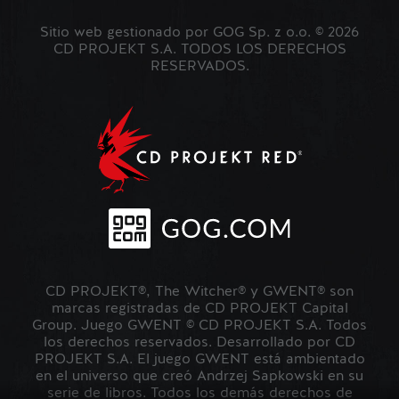
Sitio web gestionado por GOG Sp. z o.o. © 2026
CD PROJEKT S.A. TODOS LOS DERECHOS
RESERVADOS.
CD PROJEKT®, The Witcher® y GWENT® son
marcas registradas de CD PROJEKT Capital
Group. Juego GWENT © CD PROJEKT S.A. Todos
los derechos reservados. Desarrollado por CD
PROJEKT S.A. El juego GWENT está ambientado
en el universo que creó Andrzej Sapkowski en su
serie de libros. Todos los demás derechos de