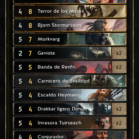
4
8
Terror de los Mares
4
8
Bjorn Stormursson
5
7
Morkvarg
2
7
x
2
Gaviota
5
5
x
2
Banda de Renfri
5
4
Carnicero de Svalblod
5
4
Escaldo Heymaey
5
4
x
2
Drakkar ligero Dimun
5
4
x
2
Invasora Tuirseach
4
4
Conjurador