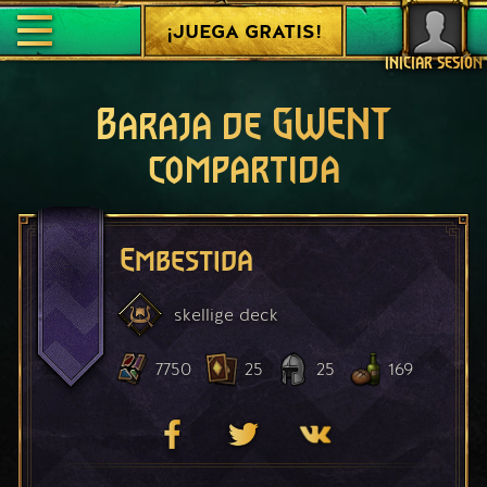
¡JUEGA GRATIS!
INICIAR SESIÓN
Baraja de GWENT
compartida
Embestida
skellige
deck
7750
25
25
169