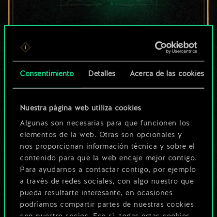
Por ahora, solo es
un conjunto de
cartas compartido.
Consentimiento
Detalles
Acerca de las cookies
¡Pero puede llegar a
Nuestra página web utiliza cookies
ser mucho más!
Algunas son necesarias para que funcionen los
elementos de la web. Otras son opcionales y
nos proporcionan información técnica y sobre el
Poner nombre a esta baraja y crear
contenido para que la web encaje mejor contigo.
una guía
Para ayudarnos a contactar contigo, por ejemplo
a través de redes sociales, con algo nuestro que
pueda resultarte interesante, en ocasiones
Editar baraja
podríamos compartir partes de nuestras cookies
con nuestro socios. Eso sí, todas estas cookies