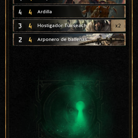
4
4
Ardilla
3
4
x
2
Hostigador Tuirseach
2
4
Arponero de ballenas