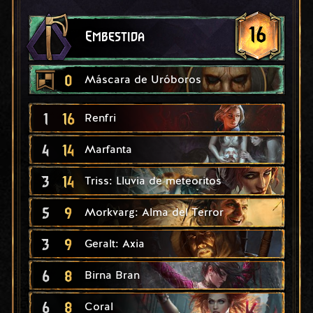
16
Embestida
0
Máscara de Uróboros
1
16
Renfri
4
14
Marfanta
3
14
Triss: Lluvia de meteoritos
5
9
Morkvarg: Alma del Terror
3
9
Geralt: Axia
6
8
Birna Bran
6
8
Coral