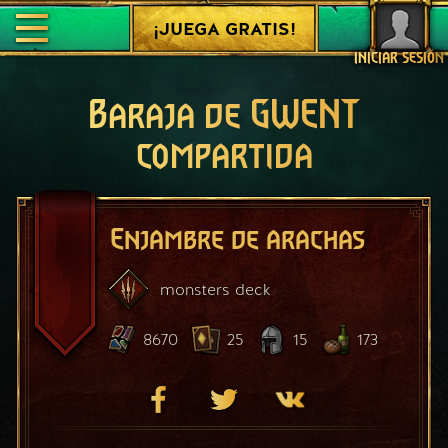
¡JUEGA GRATIS!
INICIAR SESIÓN
Baraja de GWENT
compartida
Enjambre de arachas
monsters
deck
8670
25
15
173