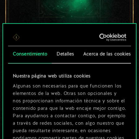
Por ahora, solo es
un conjunto de
Consentimiento
Detalles
Acerca de las cookies
cartas compartido.
¡Pero puede llegar a
Nuestra página web utiliza cookies
Algunas son necesarias para que funcionen los
ser mucho más!
elementos de la web. Otras son opcionales y
nos proporcionan información técnica y sobre el
contenido para que la web encaje mejor contigo.
Poner nombre a esta baraja y crear
Para ayudarnos a contactar contigo, por ejemplo
una guía
a través de redes sociales, con algo nuestro que
pueda resultarte interesante, en ocasiones
podríamos compartir partes de nuestras cookies