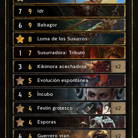
7
9
Idr
6
9
Babagor
8
Loma de los Susurros
1
7
Susurradora: Tributo
3
6
x
2
Kikimora acechadora
5
Evolución espontánea
4
5
Íncubo
4
x
2
Festín grotesco
4
Esporas
4
4
x
2
Guerrero vran