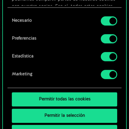
Editar baraja
con nuestro socios. Eso sí, todas estas cookies
opcionales requieren tu autorización.
Selección
O
Necesario
de
Encontrarás todos los detalles sobre nuestro uso
consentimiento
de las cookies y podrás modificar tus
Explorar las barajas de la
Preferencias
preferencias al respecto en el menú «Ajustes» de
comunidad
más abajo.
Estadística
Marketing
Permitir todas las cookies
Permitir la selección