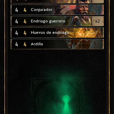
4
4
Conjurador
4
4
x
2
Endriago guerrero
4
4
Huevos de endriago
4
4
Ardilla