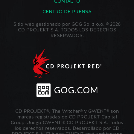
CONTACTO
CENTRO DE PRENSA
Sitio web gestionado por GOG Sp. z o.o. © 2026
CD PROJEKT S.A. TODOS LOS DERECHOS
RESERVADOS.
CD PROJEKT®, The Witcher® y GWENT® son
marcas registradas de CD PROJEKT Capital
Group. Juego GWENT © CD PROJEKT S.A. Todos
los derechos reservados. Desarrollado por CD