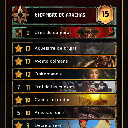
15
Enjambre de arachas
0
Urna de sombras
13
Aquelarre de brujas
13
Mente colmena
12
Oniromancia
7
11
Trol de las cuevas
10
Canícula korathi
5
10
Arachas reina
9
Decreto real