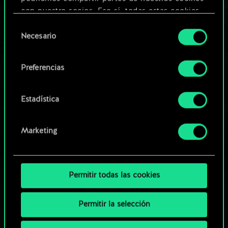
Editar baraja
con nuestro socios. Eso sí, todas estas cookies
opcionales requieren tu autorización.
Selección
O
Necesario
de
Encontrarás todos los detalles sobre nuestro uso
consentimiento
de las cookies y podrás modificar tus
Explorar las barajas de la
Preferencias
preferencias al respecto en el menú «Ajustes» de
comunidad
más abajo.
Estadística
Marketing
Permitir todas las cookies
Permitir la selección