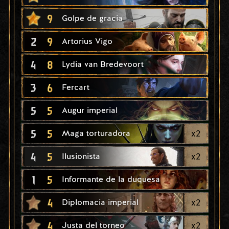
9
Golpe de gracia
2
9
Artorius Vigo
4
8
Lydia van Bredevoort
3
6
Fercart
5
5
Augur imperial
5
5
x
2
Maga torturadora
4
5
x
2
Ilusionista
1
5
Informante de la duquesa
4
x
2
Diplomacia imperial
4
x
2
Justa del torneo