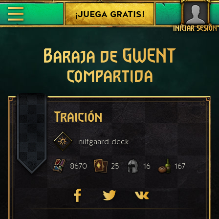
¡JUEGA GRATIS!
INICIAR SESIÓN
Baraja de GWENT
compartida
Traición
nilfgaard
deck
8670
25
16
167