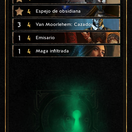
4
Espejo de obsidiana
3
4
Van Moorlehem: Cazador
1
4
Emisario
1
4
Maga infiltrada