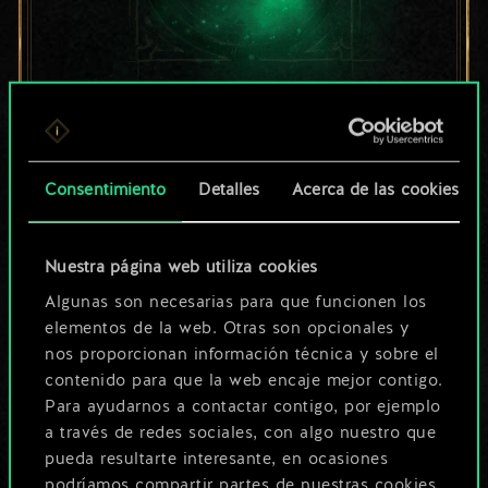
Por ahora, solo es
un conjunto de
Consentimiento
Detalles
Acerca de las cookies
cartas compartido.
¡Pero puede llegar a
Nuestra página web utiliza cookies
Algunas son necesarias para que funcionen los
ser mucho más!
elementos de la web. Otras son opcionales y
nos proporcionan información técnica y sobre el
contenido para que la web encaje mejor contigo.
Poner nombre a esta baraja y crear
Para ayudarnos a contactar contigo, por ejemplo
una guía
a través de redes sociales, con algo nuestro que
pueda resultarte interesante, en ocasiones
podríamos compartir partes de nuestras cookies