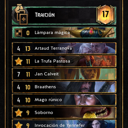
17
Traición
0
Lámpara mágica
4
13
Artaud Terranova
11
La Trufa Pastosa
7
11
Jan Calveit
4
10
Braathens
4
10
Mago rúnico
9
Soborno
9
Invocación de Yennefer