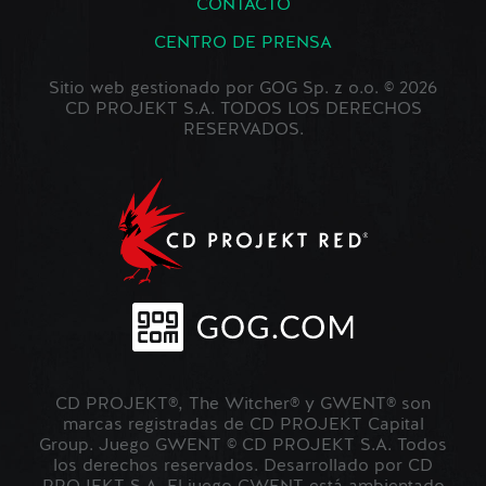
CONTACTO
CENTRO DE PRENSA
Sitio web gestionado por GOG Sp. z o.o. © 2026
CD PROJEKT S.A. TODOS LOS DERECHOS
RESERVADOS.
CD PROJEKT®, The Witcher® y GWENT® son
marcas registradas de CD PROJEKT Capital
Group. Juego GWENT © CD PROJEKT S.A. Todos
los derechos reservados. Desarrollado por CD